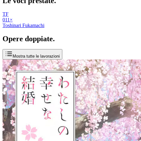
Le voci
prestate
.
TF
01
1
×
Toshinari Fukamachi
Opere
doppiate
.
Mostra tutte le lavorazioni