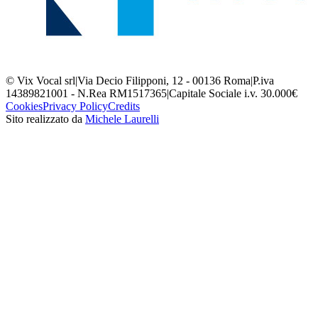
© Vix Vocal srl
|
Via Decio Filipponi, 12 - 00136 Roma
|
P.iva
14389821001 - N.Rea RM1517365
|
Capitale Sociale i.v. 30.000€
Cookies
Privacy Policy
Credits
Sito realizzato da
Michele Laurelli