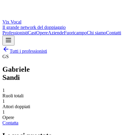
Vix
Vocal
Il grande network del doppiaggio
Professionisti
Cast
Opere
Aziende
Fuoricampo
Chi siamo
Contatti
Tutti i professionisti
GS
Gabriele
Sandi
1
Ruoli totali
1
Attori doppiati
1
Opere
Contatta