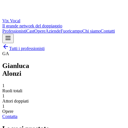
Vix
Vocal
Il grande network del doppiaggio
Professionisti
Cast
Opere
Aziende
Fuoricampo
Chi siamo
Contatti
Tutti i professionisti
GA
Gianluca
Alonzi
1
Ruoli totali
1
Attori doppiati
1
Opere
Contatta