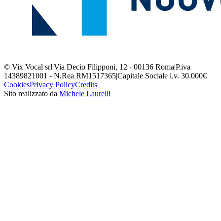
© Vix Vocal srl
|
Via Decio Filipponi, 12 - 00136 Roma
|
P.iva
14389821001 - N.Rea RM1517365
|
Capitale Sociale i.v. 30.000€
Cookies
Privacy Policy
Credits
Sito realizzato da
Michele Laurelli