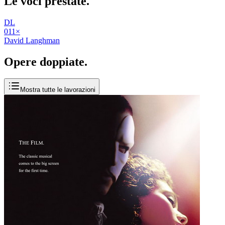
Le voci
prestate
.
DL
01
1
×
David Langhman
Opere
doppiate
.
Mostra tutte le lavorazioni