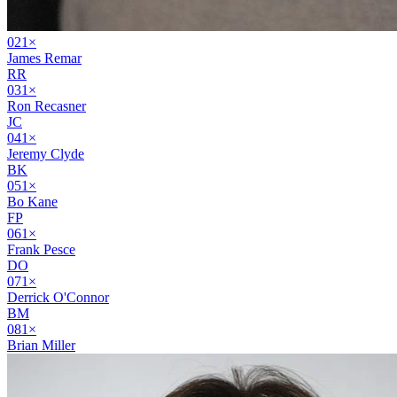
02
1
×
James Remar
RR
03
1
×
Ron Recasner
JC
04
1
×
Jeremy Clyde
BK
05
1
×
Bo Kane
FP
06
1
×
Frank Pesce
DO
07
1
×
Derrick O'Connor
BM
08
1
×
Brian Miller