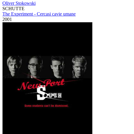
Oliver Stokowski
SCHUTTE
The Experiment - Cercasi cavie umane
2001