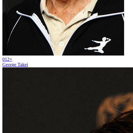
01
2
×
George Takei