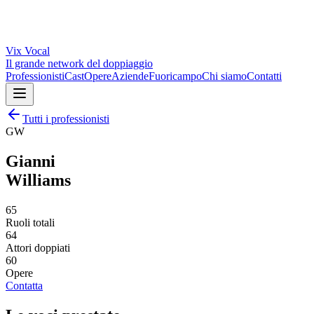
Vix
Vocal
Il grande network del doppiaggio
Professionisti
Cast
Opere
Aziende
Fuoricampo
Chi siamo
Contatti
Tutti i professionisti
GW
Gianni
Williams
65
Ruoli totali
64
Attori doppiati
60
Opere
Contatta