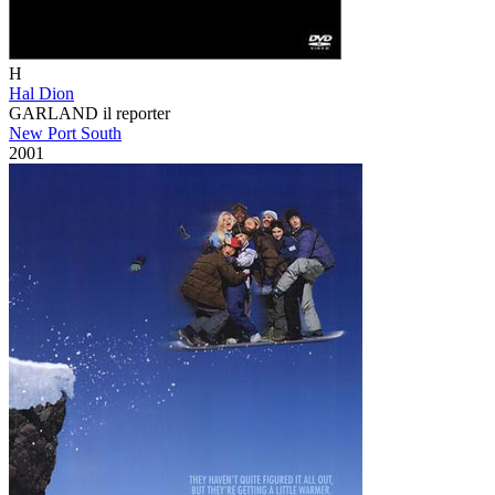
H
Hal Dion
GARLAND il reporter
New Port South
2001