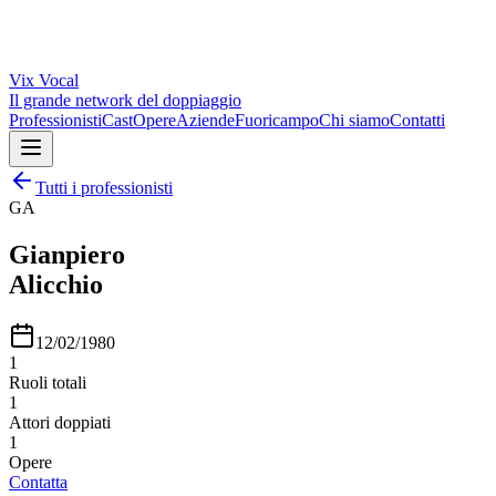
Vix
Vocal
Il grande network del doppiaggio
Professionisti
Cast
Opere
Aziende
Fuoricampo
Chi siamo
Contatti
Tutti i professionisti
GA
Gianpiero
Alicchio
12/02/1980
1
Ruoli totali
1
Attori doppiati
1
Opere
Contatta