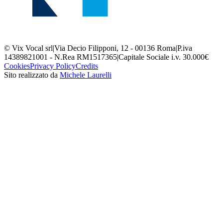
© Vix Vocal srl
|
Via Decio Filipponi, 12 - 00136 Roma
|
P.iva
14389821001 - N.Rea RM1517365
|
Capitale Sociale i.v. 30.000€
Cookies
Privacy Policy
Credits
Sito realizzato da
Michele Laurelli