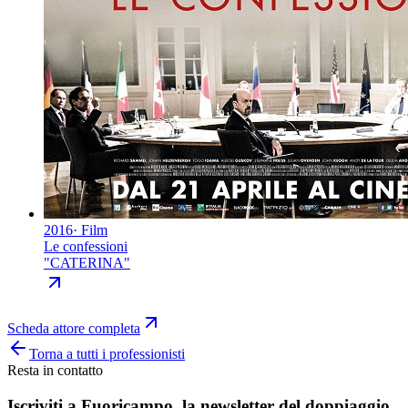
2016
·
Film
Le confessioni
"
CATERINA
"
Scheda attore completa
Torna a tutti i professionisti
Resta in contatto
Iscriviti a
Fuoricampo
, la newsletter del doppiaggio.