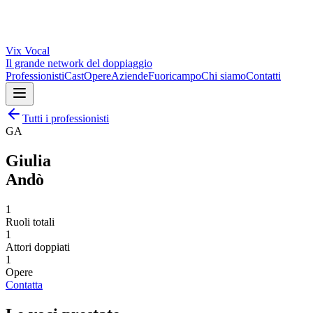
Vix
Vocal
Il grande network del doppiaggio
Professionisti
Cast
Opere
Aziende
Fuoricampo
Chi siamo
Contatti
Tutti i professionisti
GA
Giulia
Andò
1
Ruoli totali
1
Attori doppiati
1
Opere
Contatta