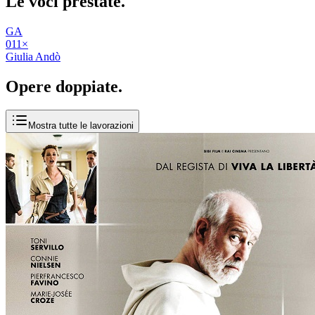
Le voci
prestate
.
GA
01
1
×
Giulia Andò
Opere
doppiate
.
Mostra tutte le lavorazioni