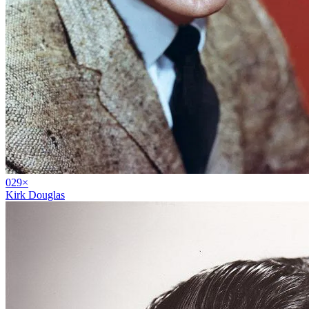
02
9
×
Kirk Douglas