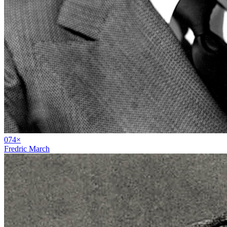
07
4
×
Fredric March