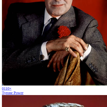
01
10
×
Tyrone Power