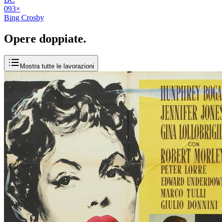
09
3
×
Bing Crosby
Opere
doppiate
.
Mostra tutte le lavorazioni