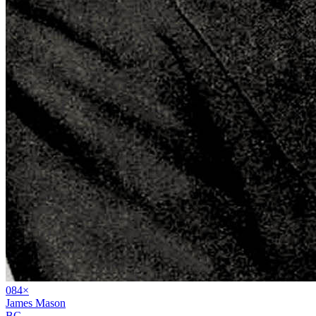
08
4
×
James Mason
BC