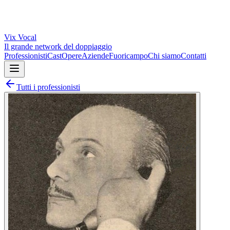
Vix
Vocal
Il grande network del doppiaggio
Professionisti
Cast
Opere
Aziende
Fuoricampo
Chi siamo
Contatti
Tutti i professionisti