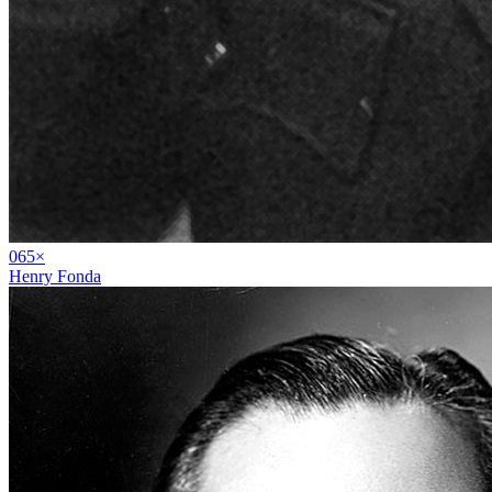
06
5
×
Henry Fonda