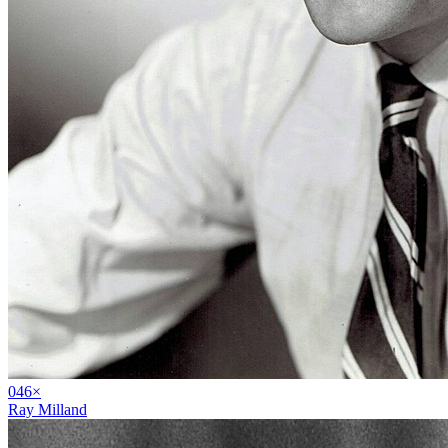
04
6
×
Ray Milland