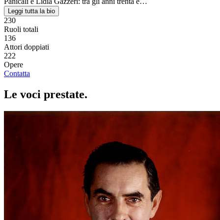
Panicali e Lidia Gazzeri: tra gli anni trenta e…
Leggi tutta la bio
230
Ruoli totali
136
Attori doppiati
222
Opere
Contatta
Le voci
prestate
.