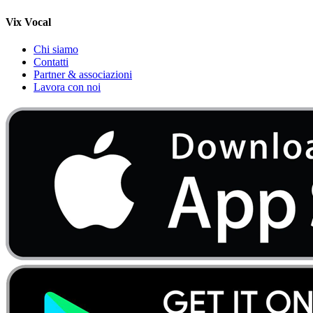
Vix Vocal
Chi siamo
Contatti
Partner & associazioni
Lavora con noi