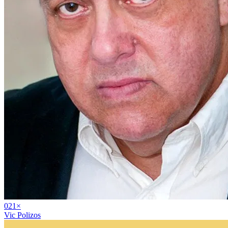
02
1
×
Vic Polizos