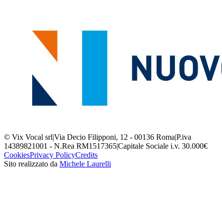
© Vix Vocal srl
|
Via Decio Filipponi, 12 - 00136 Roma
|
P.iva
14389821001 - N.Rea RM1517365
|
Capitale Sociale i.v. 30.000€
Cookies
Privacy Policy
Credits
Sito realizzato da
Michele Laurelli