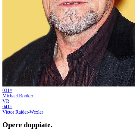
03
1
×
Michael Rooker
VR
04
1
×
Victor Raider-Wexler
Opere
doppiate
.