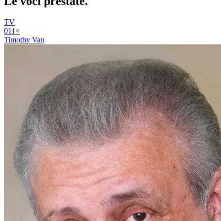
Le voci
prestate
.
TV
01
1
×
Timothy Van