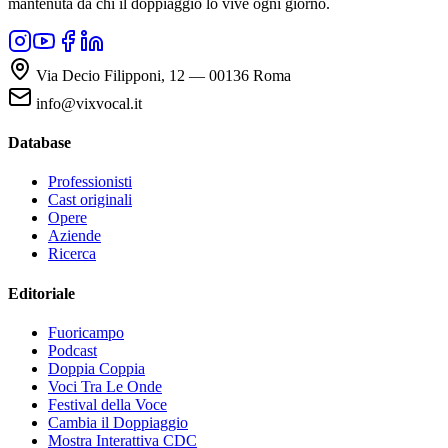
mantenuta da chi il doppiaggio lo vive ogni giorno.
Via Decio Filipponi, 12 — 00136 Roma
info@vixvocal.it
Database
Professionisti
Cast originali
Opere
Aziende
Ricerca
Editoriale
Fuoricampo
Podcast
Doppia Coppia
Voci Tra Le Onde
Festival della Voce
Cambia il Doppiaggio
Mostra Interattiva CDC