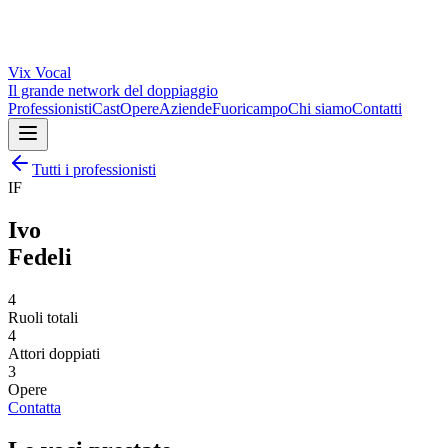
Vix
Vocal
Il grande network del doppiaggio
Professionisti
Cast
Opere
Aziende
Fuoricampo
Chi siamo
Contatti
Tutti i professionisti
IF
Ivo
Fedeli
4
Ruoli totali
4
Attori doppiati
3
Opere
Contatta