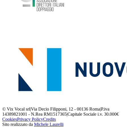
© Vix Vocal srl
|
Via Decio Filipponi, 12 - 00136 Roma
|
P.iva
14389821001 - N.Rea RM1517365
|
Capitale Sociale i.v. 30.000€
Cookies
Privacy Policy
Credits
Sito realizzato da
Michele Laurelli