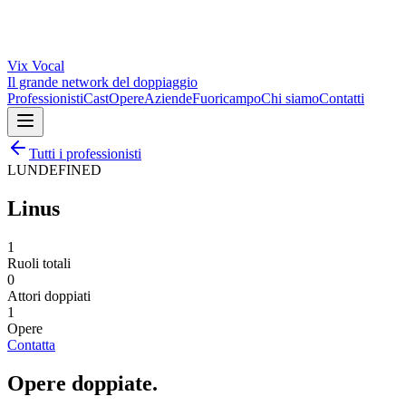
Vix
Vocal
Il grande network del doppiaggio
Professionisti
Cast
Opere
Aziende
Fuoricampo
Chi siamo
Contatti
Tutti i professionisti
LUNDEFINED
Linus
1
Ruoli totali
0
Attori doppiati
1
Opere
Contatta
Opere
doppiate
.