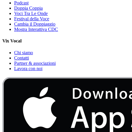
Podcast
Doppia Coppia
Voci Tra Le Onde
Festival della Voce
Cambia il Doppiaggio
Mostra Interattiva CDC
Vix Vocal
Chi siamo
Contatti
Partner & associazioni
Lavora con noi