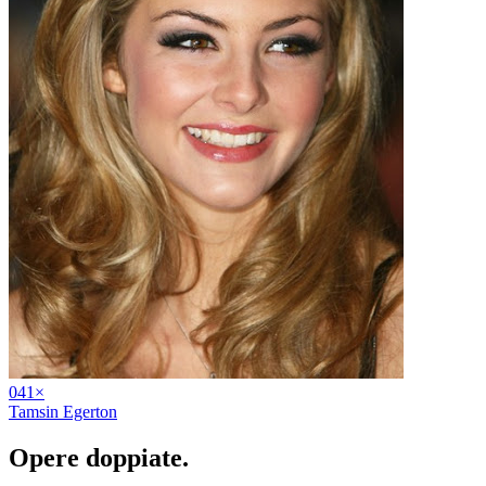
04
1
×
Tamsin Egerton
Opere
doppiate
.