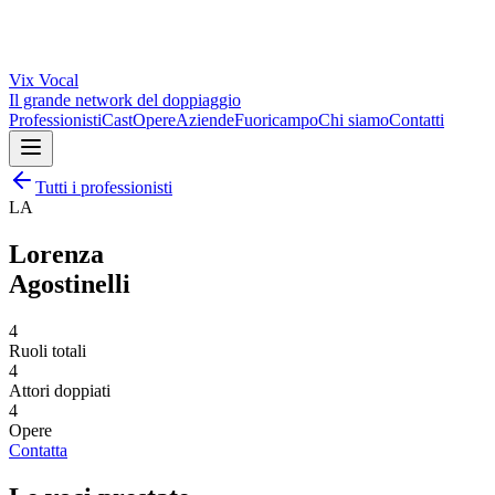
Vix
Vocal
Il grande network del doppiaggio
Professionisti
Cast
Opere
Aziende
Fuoricampo
Chi siamo
Contatti
Tutti i professionisti
LA
Lorenza
Agostinelli
4
Ruoli totali
4
Attori doppiati
4
Opere
Contatta