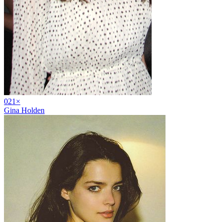
02
1
×
Gina Holden