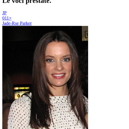
Le voci
prestate
.
JP
01
1
×
Jade-Rse Parker