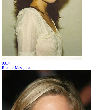
03
1
×
Roxane Mesquida