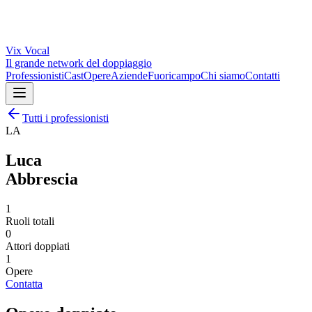
Vix
Vocal
Il grande network del doppiaggio
Professionisti
Cast
Opere
Aziende
Fuoricampo
Chi siamo
Contatti
Tutti i professionisti
LA
Luca
Abbrescia
1
Ruoli totali
0
Attori doppiati
1
Opere
Contatta