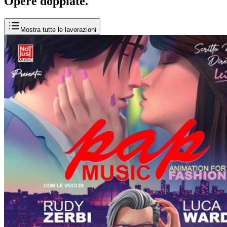
Opere
doppiate
.
Mostra tutte le lavorazioni