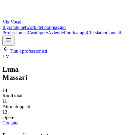
Vix
Vocal
Il grande network del doppiaggio
Professionisti
Cast
Opere
Aziende
Fuoricampo
Chi siamo
Contatti
Tutti i professionisti
LM
Luna
Massari
14
Ruoli totali
11
Attori doppiati
13
Opere
Contatta