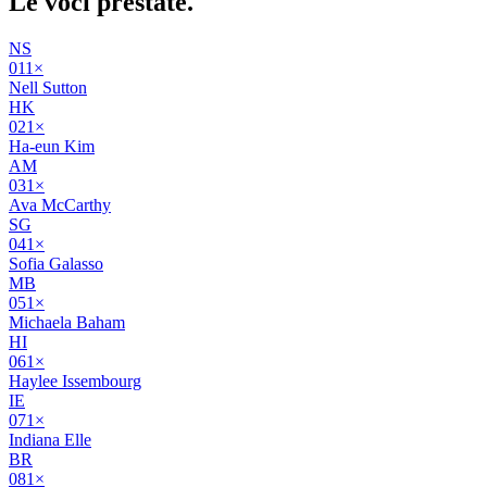
Le voci
prestate
.
NS
01
1
×
Nell Sutton
HK
02
1
×
Ha-eun Kim
AM
03
1
×
Ava McCarthy
SG
04
1
×
Sofia Galasso
MB
05
1
×
Michaela Baham
HI
06
1
×
Haylee Issembourg
IE
07
1
×
Indiana Elle
BR
08
1
×