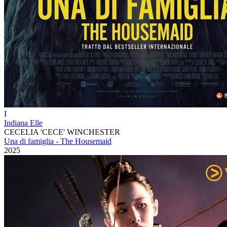
I
Indiana Elle
CECELIA 'CECE' WINCHESTER
Una di famiglia - The Housemaid
2025