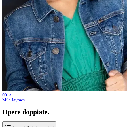
09
1
×
Mila Jaymes
Opere
doppiate
.