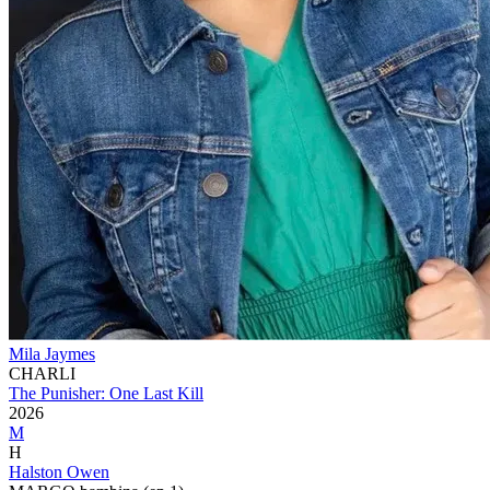
Mila Jaymes
CHARLI
The Punisher: One Last Kill
2026
M
H
Halston Owen