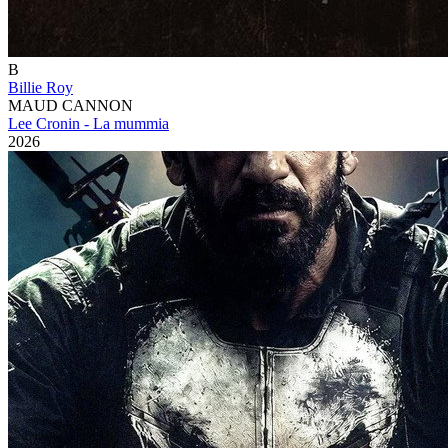
B
Billie Roy
MAUD CANNON
Lee Cronin - La mummia
2026