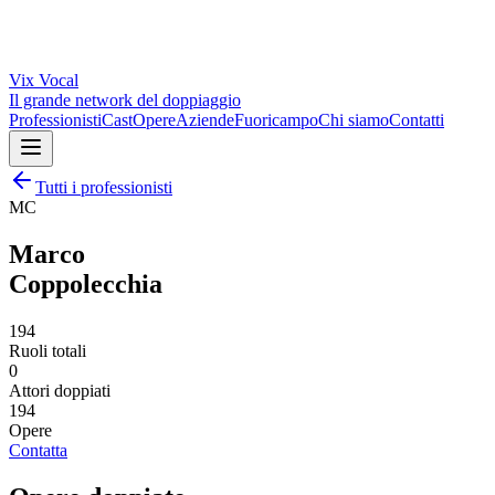
Vix
Vocal
Il grande network del doppiaggio
Professionisti
Cast
Opere
Aziende
Fuoricampo
Chi siamo
Contatti
Tutti i professionisti
MC
Marco
Coppolecchia
194
Ruoli totali
0
Attori doppiati
194
Opere
Contatta