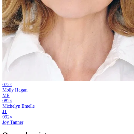
07
2
×
Molly Hagan
ME
08
2
×
Michelyn Emelle
JT
09
2
×
Joy Tanner