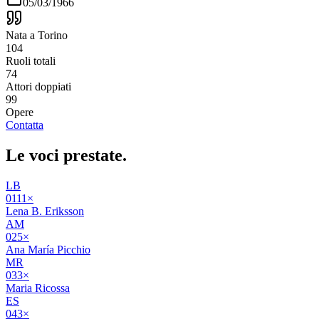
05/03/1966
Nata a Torino
104
Ruoli totali
74
Attori doppiati
99
Opere
Contatta
Le voci
prestate
.
LB
01
11
×
Lena B. Eriksson
AM
02
5
×
Ana María Picchio
MR
03
3
×
Maria Ricossa
ES
04
3
×