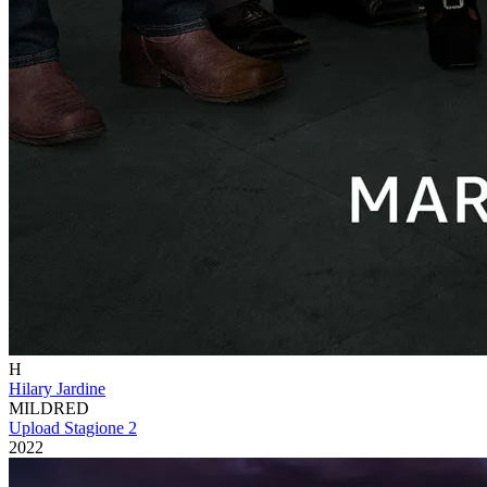
H
Hilary Jardine
MILDRED
Upload Stagione 2
2022