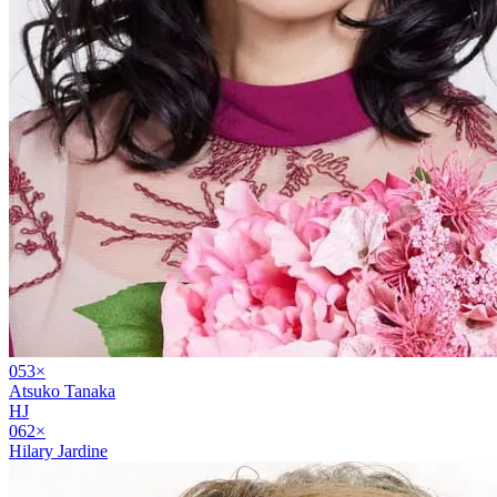
05
3
×
Atsuko Tanaka
HJ
06
2
×
Hilary Jardine