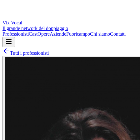
Vix
Vocal
Il grande network del doppiaggio
Professionisti
Cast
Opere
Aziende
Fuoricampo
Chi siamo
Contatti
Tutti i professionisti