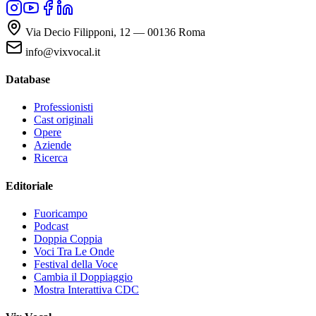
Via Decio Filipponi, 12 — 00136 Roma
info@vixvocal.it
Database
Professionisti
Cast originali
Opere
Aziende
Ricerca
Editoriale
Fuoricampo
Podcast
Doppia Coppia
Voci Tra Le Onde
Festival della Voce
Cambia il Doppiaggio
Mostra Interattiva CDC