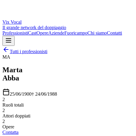
Vix
Vocal
Il grande network del doppiaggio
Professionisti
Cast
Opere
Aziende
Fuoricampo
Chi siamo
Contatti
Tutti i professionisti
MA
Marta
Abba
25/06/1900
†
24/06/1988
2
Ruoli totali
2
Attori doppiati
2
Opere
Contatta