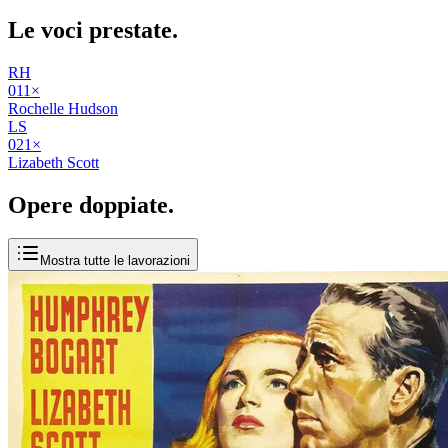
Le voci
prestate
.
RH
01
1
×
Rochelle Hudson
LS
02
1
×
Lizabeth Scott
Opere
doppiate
.
Mostra tutte le lavorazioni