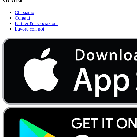
Vix Vocal
Chi siamo
Contatti
Partner & associazioni
Lavora con noi