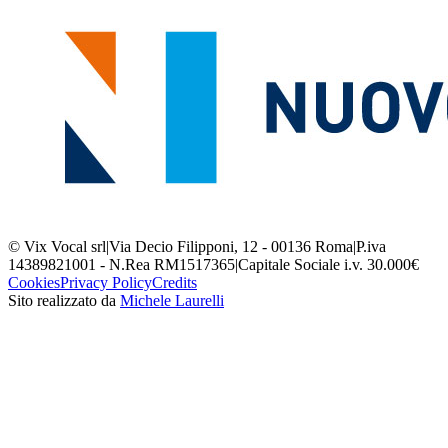
© Vix Vocal srl
|
Via Decio Filipponi, 12 - 00136 Roma
|
P.iva
14389821001 - N.Rea RM1517365
|
Capitale Sociale i.v. 30.000€
Cookies
Privacy Policy
Credits
Sito realizzato da
Michele Laurelli