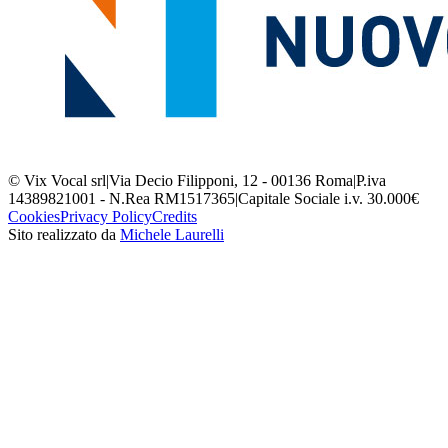
© Vix Vocal srl
|
Via Decio Filipponi, 12 - 00136 Roma
|
P.iva
14389821001 - N.Rea RM1517365
|
Capitale Sociale i.v. 30.000€
Cookies
Privacy Policy
Credits
Sito realizzato da
Michele Laurelli