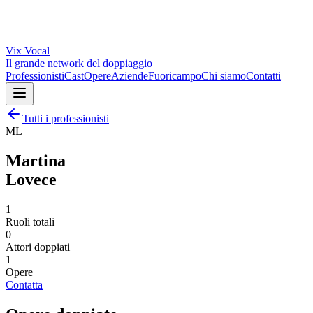
Vix
Vocal
Il grande network del doppiaggio
Professionisti
Cast
Opere
Aziende
Fuoricampo
Chi siamo
Contatti
Tutti i professionisti
ML
Martina
Lovece
1
Ruoli totali
0
Attori doppiati
1
Opere
Contatta