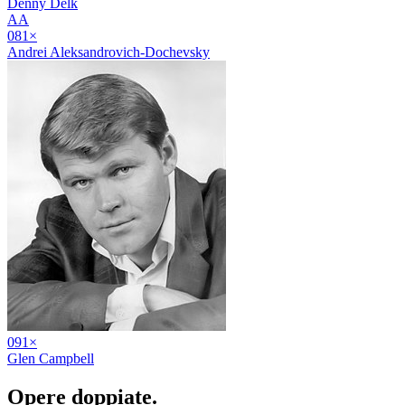
Denny Delk
AA
08
1
×
Andrei Aleksandrovich-Dochevsky
09
1
×
Glen Campbell
Opere
doppiate
.