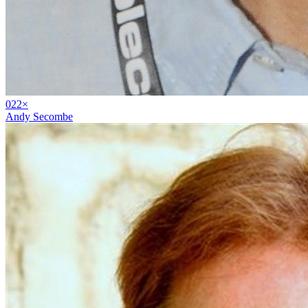
02
2
×
Andy Secombe