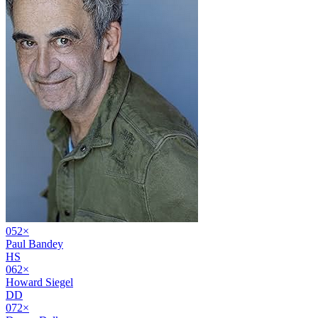
05
2
×
Paul Bandey
HS
06
2
×
Howard Siegel
DD
07
2
×