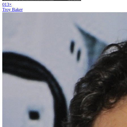
01
3
×
Troy Baker