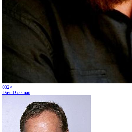
03
2
×
David Gasman