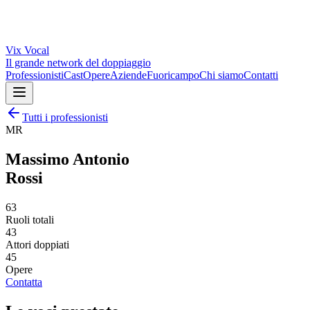
Vix
Vocal
Il grande network del doppiaggio
Professionisti
Cast
Opere
Aziende
Fuoricampo
Chi siamo
Contatti
Tutti i professionisti
MR
Massimo Antonio
Rossi
63
Ruoli totali
43
Attori doppiati
45
Opere
Contatta