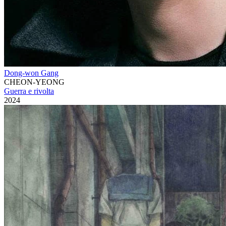
Dong-won Gang
CHEON-YEONG
Guerra e rivolta
2024