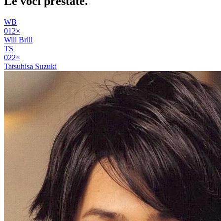
Le voci
prestate
.
WB
01
2
×
Will Brill
TS
02
2
×
Tatsuhisa Suzuki