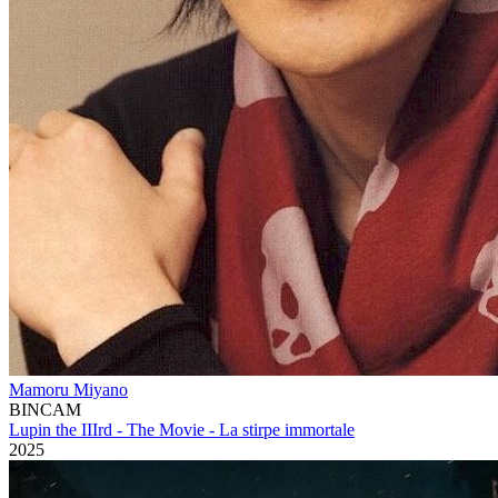
Mamoru Miyano
BINCAM
Lupin the IIIrd - The Movie - La stirpe immortale
2025