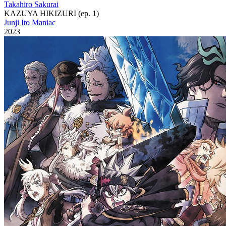
Takahiro Sakurai
KAZUYA HIKIZURI (ep. 1)
Junji Ito Maniac
2023