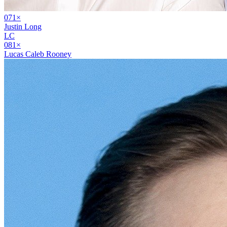
07
1
×
Justin Long
LC
08
1
×
Lucas Caleb Rooney