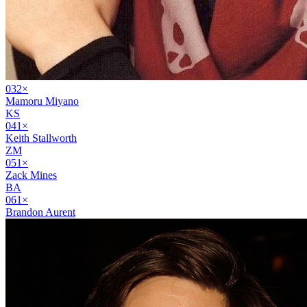
03
2
×
Mamoru Miyano
KS
04
1
×
Keith Stallworth
ZM
05
1
×
Zack Mines
BA
06
1
×
Brandon Aurent