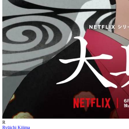
R
Ryūichi Kijima