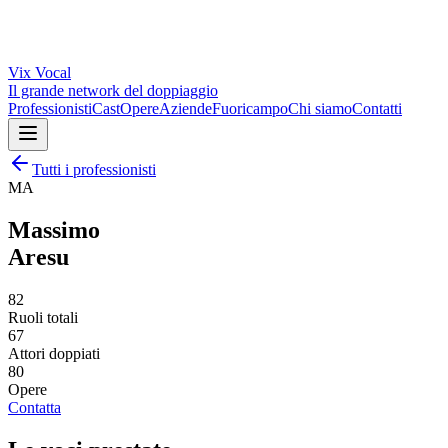
Vix
Vocal
Il grande network del doppiaggio
Professionisti
Cast
Opere
Aziende
Fuoricampo
Chi siamo
Contatti
Tutti i professionisti
MA
Massimo
Aresu
82
Ruoli totali
67
Attori doppiati
80
Opere
Contatta