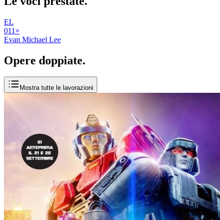
Le voci
prestate
.
EL
01
1
×
Evan Michael Lee
Opere
doppiate
.
Mostra tutte le lavorazioni