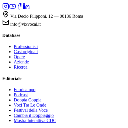
Via Decio Filipponi, 12 — 00136 Roma
info@vixvocal.it
Database
Professionisti
Cast originali
Opere
Aziende
Ricerca
Editoriale
Fuoricampo
Podcast
Doppia Coppia
Voci Tra Le Onde
Festival della Voce
Cambia il Doppiaggio
Mostra Interattiva CDC