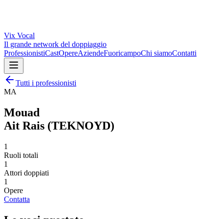
Vix
Vocal
Il grande network del doppiaggio
Professionisti
Cast
Opere
Aziende
Fuoricampo
Chi siamo
Contatti
Tutti i professionisti
MA
Mouad
Ait Rais (TEKNOYD)
1
Ruoli totali
1
Attori doppiati
1
Opere
Contatta