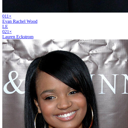
01
1
×
Evan Rachel Wood
LE
02
1
×
Lauren Eckstrom