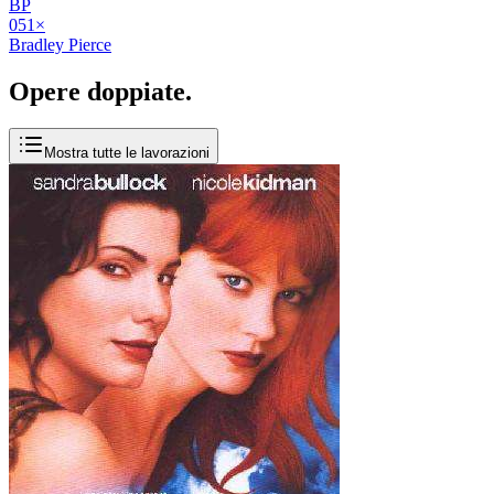
BP
05
1
×
Bradley Pierce
Opere
doppiate
.
Mostra tutte le lavorazioni