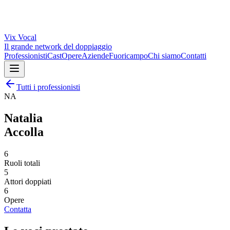
Vix
Vocal
Il grande network del doppiaggio
Professionisti
Cast
Opere
Aziende
Fuoricampo
Chi siamo
Contatti
Tutti i professionisti
NA
Natalia
Accolla
6
Ruoli totali
5
Attori doppiati
6
Opere
Contatta