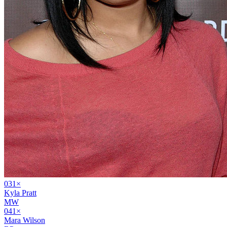
03
1
×
Kyla Pratt
MW
04
1
×
Mara Wilson