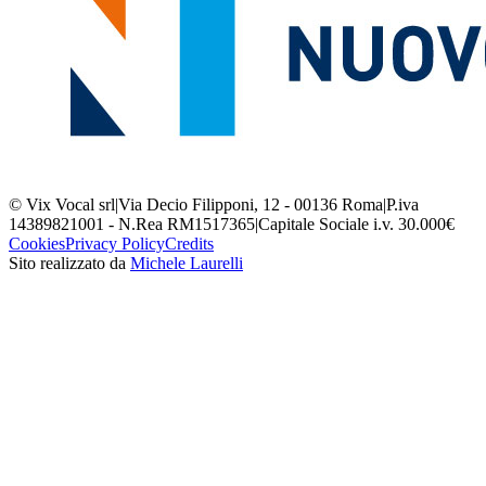
© Vix Vocal srl
|
Via Decio Filipponi, 12 - 00136 Roma
|
P.iva
14389821001 - N.Rea RM1517365
|
Capitale Sociale i.v. 30.000€
Cookies
Privacy Policy
Credits
Sito realizzato da
Michele Laurelli