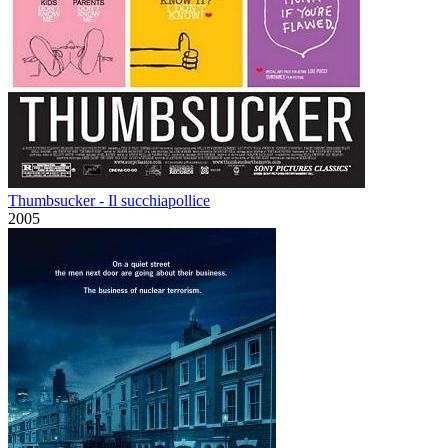
Thumbsucker - Il succhiapollice
2005