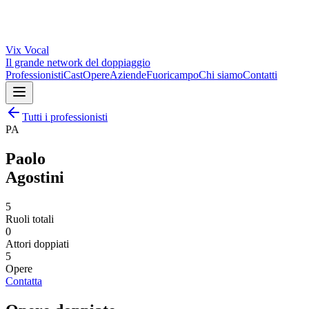
Vix
Vocal
Il grande network del doppiaggio
Professionisti
Cast
Opere
Aziende
Fuoricampo
Chi siamo
Contatti
Tutti i professionisti
PA
Paolo
Agostini
5
Ruoli totali
0
Attori doppiati
5
Opere
Contatta