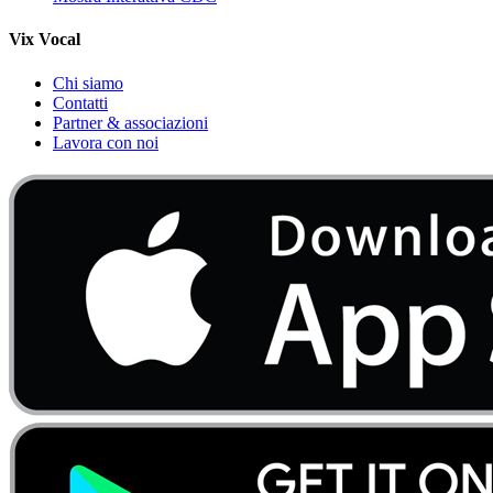
Vix Vocal
Chi siamo
Contatti
Partner & associazioni
Lavora con noi