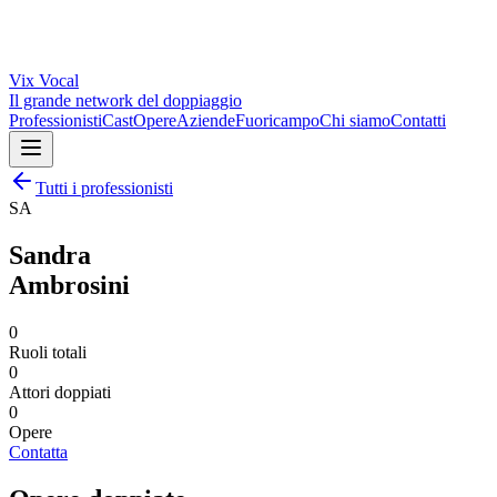
Vix
Vocal
Il grande network del doppiaggio
Professionisti
Cast
Opere
Aziende
Fuoricampo
Chi siamo
Contatti
Tutti i professionisti
SA
Sandra
Ambrosini
0
Ruoli totali
0
Attori doppiati
0
Opere
Contatta