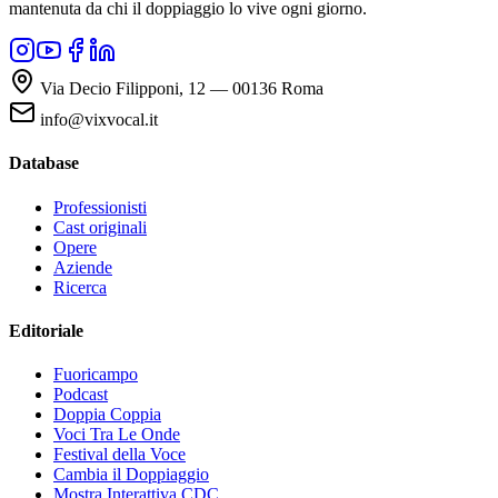
mantenuta da chi il doppiaggio lo vive ogni giorno.
Via Decio Filipponi, 12 — 00136 Roma
info@vixvocal.it
Database
Professionisti
Cast originali
Opere
Aziende
Ricerca
Editoriale
Fuoricampo
Podcast
Doppia Coppia
Voci Tra Le Onde
Festival della Voce
Cambia il Doppiaggio
Mostra Interattiva CDC