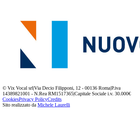
© Vix Vocal srl
|
Via Decio Filipponi, 12 - 00136 Roma
|
P.iva
14389821001 - N.Rea RM1517365
|
Capitale Sociale i.v. 30.000€
Cookies
Privacy Policy
Credits
Sito realizzato da
Michele Laurelli