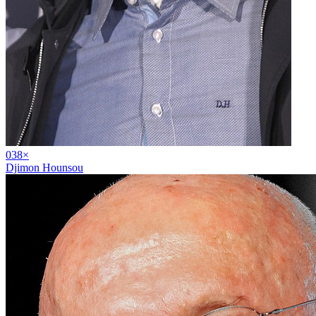
03
8
×
Djimon Hounsou