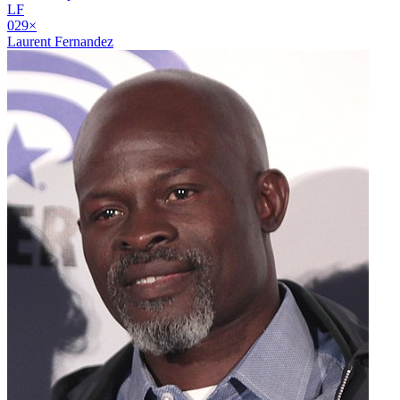
LF
02
9
×
Laurent Fernandez