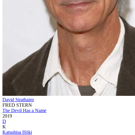
David Strathairn
FRED STERN
The Devil Has a Name
2019
D
K
Katsuhisa Hōki