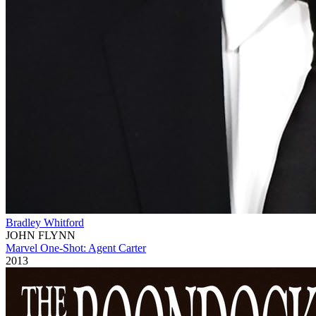
Bradley Whitford
JOHN FLYNN
Marvel One-Shot: Agent Carter
2013