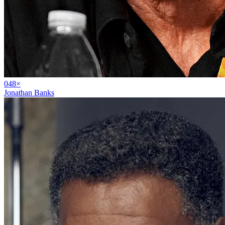
04
8
×
Jonathan Banks