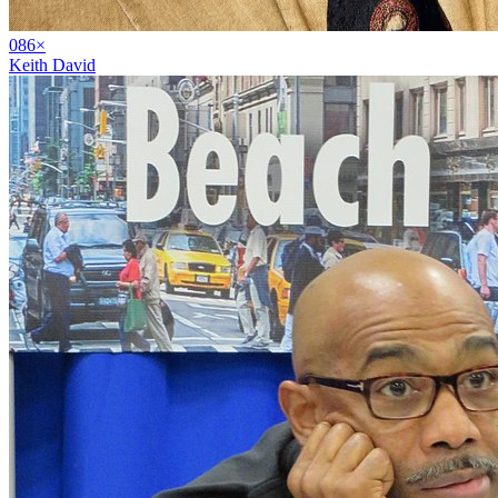
08
6
×
Keith David