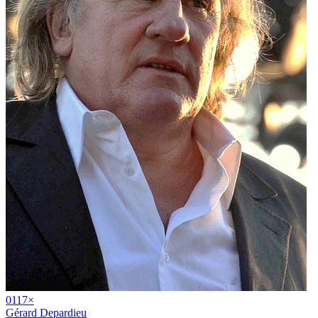
01
17
×
Gérard Depardieu