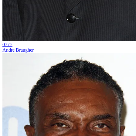
07
7
×
Andre Braugher