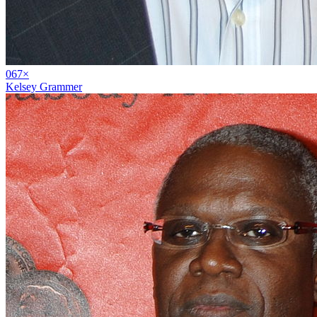
06
7
×
Kelsey Grammer