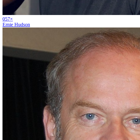
05
7
×
Ernie Hudson