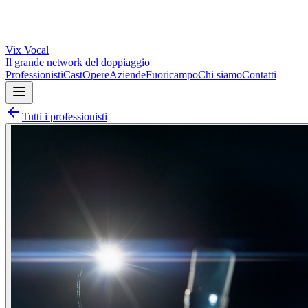
Vix
Vocal
Il grande network del doppiaggio
Professionisti
Cast
Opere
Aziende
Fuoricampo
Chi siamo
Contatti
Tutti i professionisti