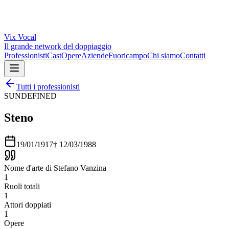
Vix
Vocal
Il grande network del doppiaggio
Professionisti
Cast
Opere
Aziende
Fuoricampo
Chi siamo
Contatti
Tutti i professionisti
SUNDEFINED
Steno
19/01/1917
†
12/03/1988
Nome d'arte di Stefano Vanzina
1
Ruoli totali
1
Attori doppiati
1
Opere