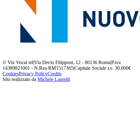
© Vix Vocal srl
|
Via Decio Filipponi, 12 - 00136 Roma
|
P.iva
14389821001 - N.Rea RM1517365
|
Capitale Sociale i.v. 30.000€
Cookies
Privacy Policy
Credits
Sito realizzato da
Michele Laurelli