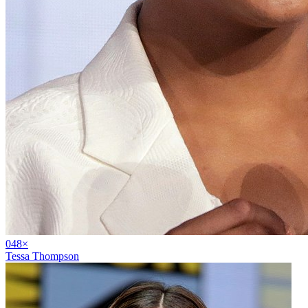
04
8
×
Tessa Thompson