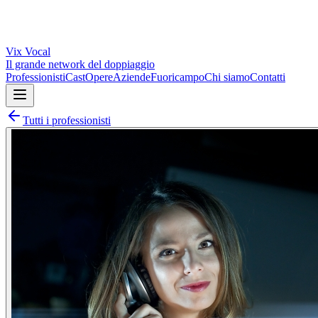
Vix
Vocal
Il grande network del doppiaggio
Professionisti
Cast
Opere
Aziende
Fuoricampo
Chi siamo
Contatti
Tutti i professionisti