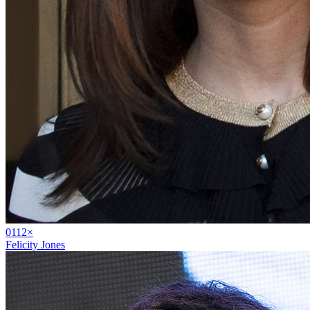
01
12
×
Felicity Jones