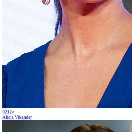
02
12
×
Alicia Vikander