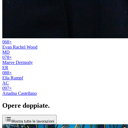
06
8
×
Evan Rachel Wood
MD
07
8
×
Maeve Dermody
ER
08
8
×
Ella Rumpf
AC
09
7
×
Ariadna Castellano
Opere
doppiate
.
Mostra tutte le lavorazioni