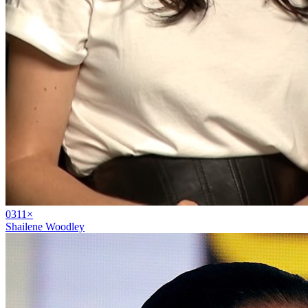
03
11
×
Shailene Woodley