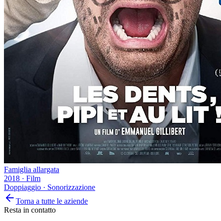
Famiglia allargata
2018
·
Film
Doppiaggio · Sonorizzazione
Torna a tutte le aziende
Resta in contatto