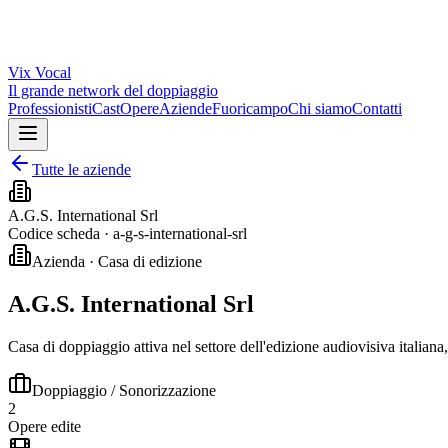
Vix
Vocal
Il grande network del doppiaggio
Professionisti
Cast
Opere
Aziende
Fuoricampo
Chi siamo
Contatti
Tutte le aziende
A.G.S. International Srl
Codice scheda ·
a-g-s-international-srl
Azienda · Casa di edizione
A.G.S. International Srl
Casa di doppiaggio attiva nel settore dell'edizione audiovisiva italiana
Doppiaggio / Sonorizzazione
2
Opere edite