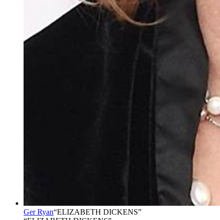
Ger Ryan
“
ELIZABETH DICKENS
”