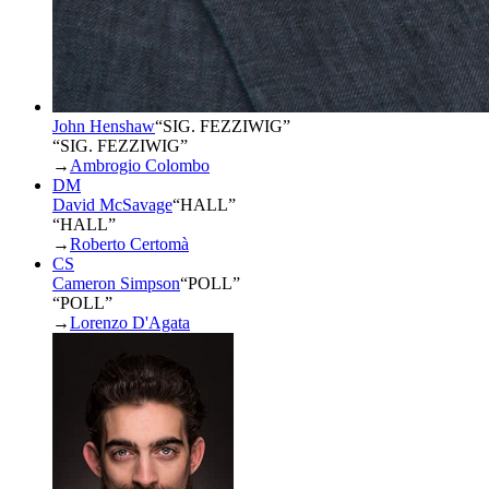
John Henshaw
“
SIG. FEZZIWIG
”
“SIG. FEZZIWIG”
→
Ambrogio Colombo
DM
David McSavage
“
HALL
”
“HALL”
→
Roberto Certomà
CS
Cameron Simpson
“
POLL
”
“POLL”
→
Lorenzo D'Agata