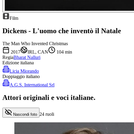
Film
Dickens - L'uomo che inventò il Natale
The Man Who Invented Christmas
2017
IRL, CAN
104
min
Regia
Bharat Nalluri
Edizione italiana
Licia Miorando
Doppiaggio italiano
A.G.S. International Srl
Attori originali e
voci italiane
.
24
ruoli
Nascondi foto