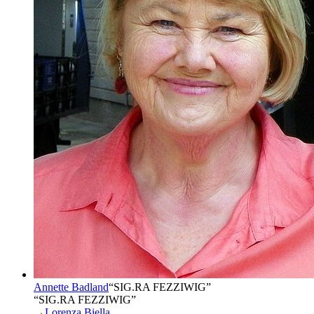
Annette Badland
“
SIG.RA FEZZIWIG
”
“SIG.RA FEZZIWIG”
→
Lorenza Biella