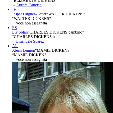
“ELIZABETH DICKENS”
→
Aurora Cancian
JH
Jasper Hughes-Cotter
“
WALTER DICKENS
”
“WALTER DICKENS”
→
voce non assegnata
ES
Ely Solan
“
CHARLES DICKENS bambino
”
“CHARLES DICKENS bambino”
→
Emanuele Suarez
AL
Aleah Lennon
“
MAMIE DICKENS
”
“MAMIE DICKENS”
→
voce non assegnata