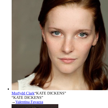
Morfydd Clark
“
KATE DICKENS
”
“KATE DICKENS”
→
Valentina Favazza