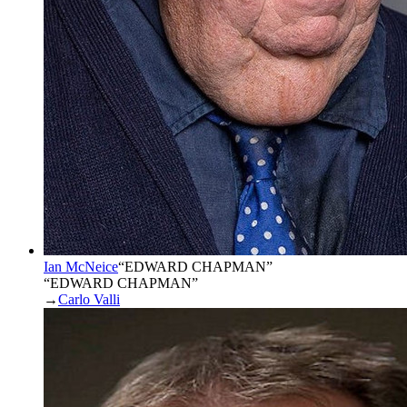
Ian McNeice
“
EDWARD CHAPMAN
”
“EDWARD CHAPMAN”
→
Carlo Valli