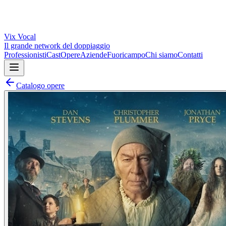
Vix
Vocal
Il grande network del doppiaggio
Professionisti
Cast
Opere
Aziende
Fuoricampo
Chi siamo
Contatti
Catalogo opere