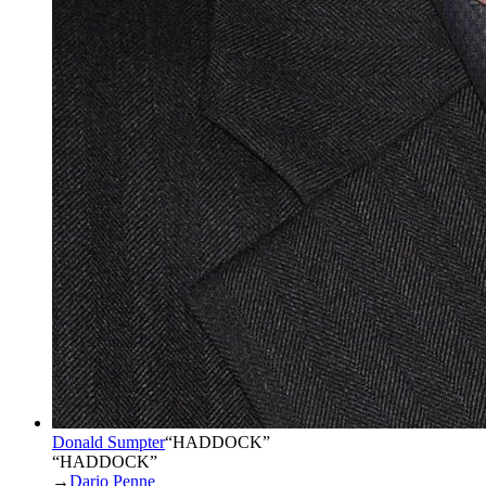
Donald Sumpter
“
HADDOCK
”
“HADDOCK”
→
Dario Penne