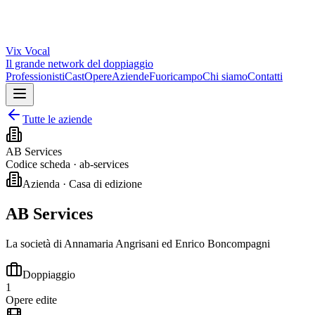
Vix
Vocal
Il grande network del doppiaggio
Professionisti
Cast
Opere
Aziende
Fuoricampo
Chi siamo
Contatti
Tutte le aziende
AB Services
Codice scheda ·
ab-services
Azienda · Casa di edizione
AB Services
La società di Annamaria Angrisani ed Enrico Boncompagni
Doppiaggio
1
Opere edite