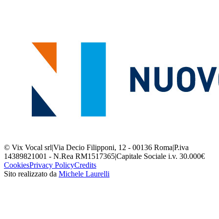
© Vix Vocal srl
|
Via Decio Filipponi, 12 - 00136 Roma
|
P.iva
14389821001 - N.Rea RM1517365
|
Capitale Sociale i.v. 30.000€
Cookies
Privacy Policy
Credits
Sito realizzato da
Michele Laurelli