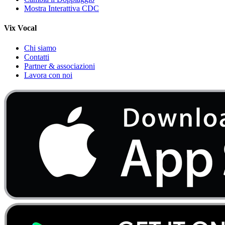
Mostra Interattiva CDC
Vix Vocal
Chi siamo
Contatti
Partner & associazioni
Lavora con noi