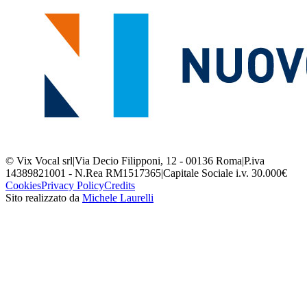
© Vix Vocal srl
|
Via Decio Filipponi, 12 - 00136 Roma
|
P.iva
14389821001 - N.Rea RM1517365
|
Capitale Sociale i.v. 30.000€
Cookies
Privacy Policy
Credits
Sito realizzato da
Michele Laurelli