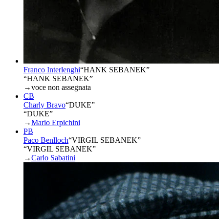
Franco Interlenghi
“
HANK SEBANEK
”
“HANK SEBANEK”
→
voce non assegnata
CB
Charly Bravo
“
DUKE
”
“DUKE”
→
Mario Erpichini
PB
Paco Benlloch
“
VIRGIL SEBANEK
”
“VIRGIL SEBANEK”
→
Carlo Sabatini