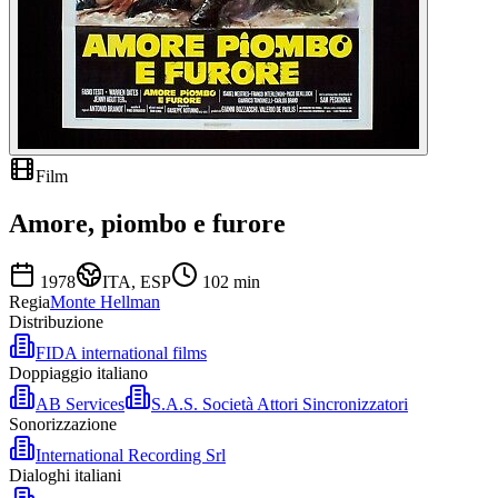
Film
Amore, piombo e furore
1978
ITA, ESP
102
min
Regia
Monte Hellman
Distribuzione
FIDA international films
Doppiaggio italiano
AB Services
S.A.S. Società Attori Sincronizzatori
Sonorizzazione
International Recording Srl
Dialoghi italiani