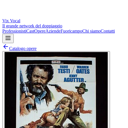
Vix
Vocal
Il grande network del doppiaggio
Professionisti
Cast
Opere
Aziende
Fuoricampo
Chi siamo
Contatti
Catalogo opere