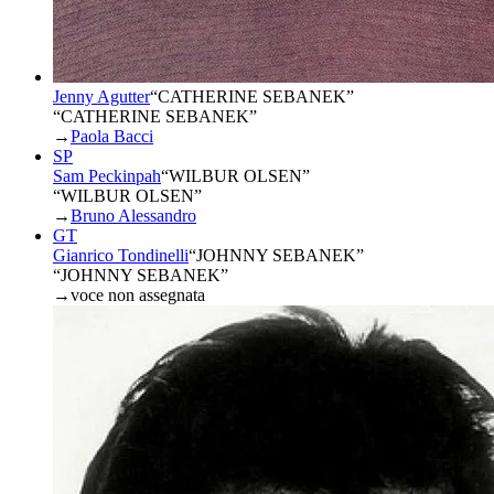
Jenny Agutter
“
CATHERINE SEBANEK
”
“CATHERINE SEBANEK”
→
Paola Bacci
SP
Sam Peckinpah
“
WILBUR OLSEN
”
“WILBUR OLSEN”
→
Bruno Alessandro
GT
Gianrico Tondinelli
“
JOHNNY SEBANEK
”
“JOHNNY SEBANEK”
→
voce non assegnata