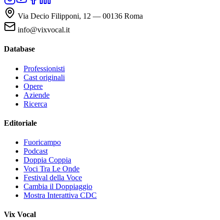
Via Decio Filipponi, 12 — 00136 Roma
info@vixvocal.it
Database
Professionisti
Cast originali
Opere
Aziende
Ricerca
Editoriale
Fuoricampo
Podcast
Doppia Coppia
Voci Tra Le Onde
Festival della Voce
Cambia il Doppiaggio
Mostra Interattiva CDC
Vix Vocal