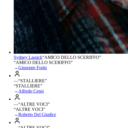
Sydney Lassick
“
AMICO DELLO SCERIFFO
”
“AMICO DELLO SCERIFFO”
→
Giuseppe Fortis
—
“
STALLIERE
”
“STALLIERE”
→
Alfredo Censi
—
“
ALTRE VOCI
”
“ALTRE VOCI”
→
Roberto Del Giudice
—
“
ALTRE VOCI
”