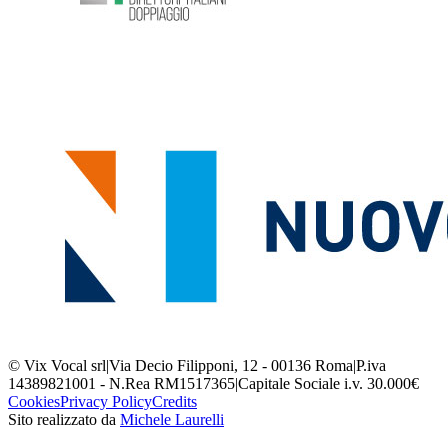
© Vix Vocal srl
|
Via Decio Filipponi, 12 - 00136 Roma
|
P.iva
14389821001 - N.Rea RM1517365
|
Capitale Sociale i.v. 30.000€
Cookies
Privacy Policy
Credits
Sito realizzato da
Michele Laurelli