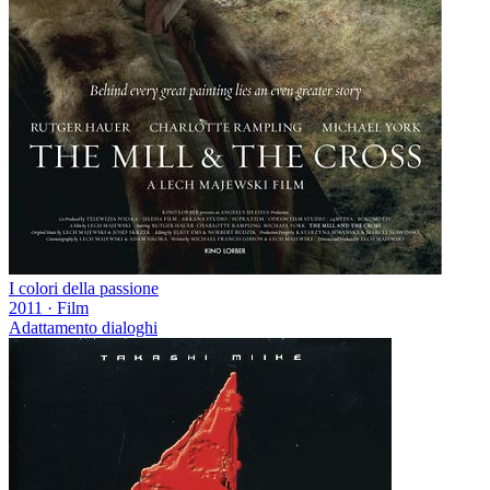
I colori della passione
2011
·
Film
Adattamento dialoghi