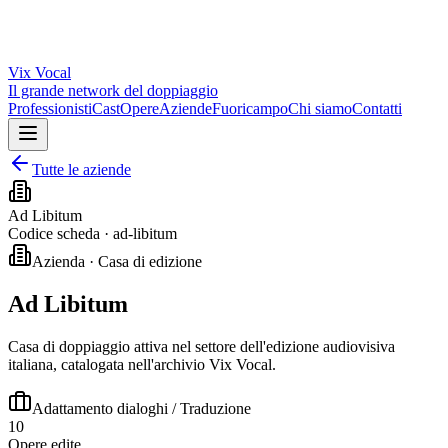
Vix
Vocal
Il grande network del doppiaggio
Professionisti
Cast
Opere
Aziende
Fuoricampo
Chi siamo
Contatti
Tutte le aziende
Ad Libitum
Codice scheda ·
ad-libitum
Azienda · Casa di edizione
Ad Libitum
Casa di doppiaggio attiva nel settore dell'edizione audiovisiva
italiana, catalogata nell'archivio Vix Vocal.
Adattamento dialoghi / Traduzione
10
Opere edite