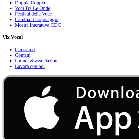
Doppia Coppia
Voci Tra Le Onde
Festival della Voce
Cambia il Doppiaggio
Mostra Interattiva CDC
Vix Vocal
Chi siamo
Contatti
Partner & associazioni
Lavora con noi