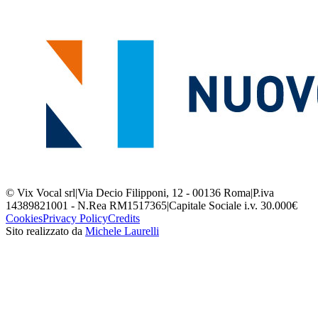
© Vix Vocal srl
|
Via Decio Filipponi, 12 - 00136 Roma
|
P.iva
14389821001 - N.Rea RM1517365
|
Capitale Sociale i.v. 30.000€
Cookies
Privacy Policy
Credits
Sito realizzato da
Michele Laurelli