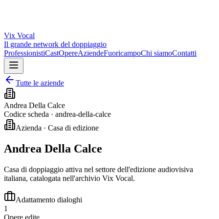
Vix
Vocal
Il grande network del doppiaggio
Professionisti
Cast
Opere
Aziende
Fuoricampo
Chi siamo
Contatti
Tutte le aziende
Andrea Della Calce
Codice scheda ·
andrea-della-calce
Azienda · Casa di edizione
Andrea Della Calce
Casa di doppiaggio attiva nel settore dell'edizione audiovisiva
italiana, catalogata nell'archivio Vix Vocal.
Adattamento dialoghi
1
Opere edite