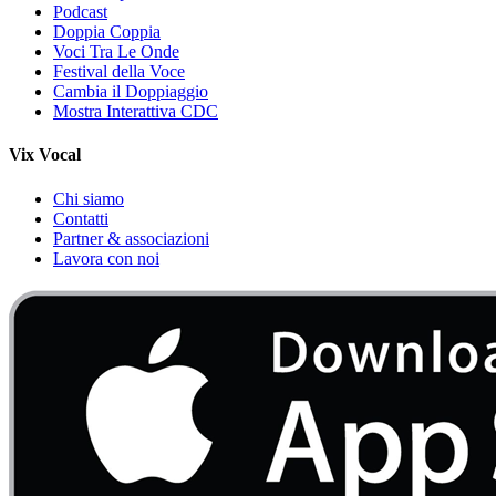
Podcast
Doppia Coppia
Voci Tra Le Onde
Festival della Voce
Cambia il Doppiaggio
Mostra Interattiva CDC
Vix Vocal
Chi siamo
Contatti
Partner & associazioni
Lavora con noi