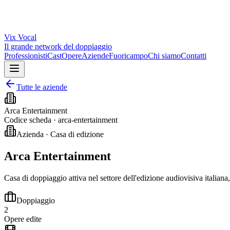
Vix
Vocal
Il grande network del doppiaggio
Professionisti
Cast
Opere
Aziende
Fuoricampo
Chi siamo
Contatti
Tutte le aziende
Arca Entertainment
Codice scheda ·
arca-entertainment
Azienda · Casa di edizione
Arca Entertainment
Casa di doppiaggio attiva nel settore dell'edizione audiovisiva italiana
Doppiaggio
2
Opere edite