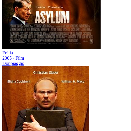
Follia
2005
·
Film
Doppiaggio