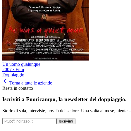
Un uomo qualunque
2007
·
Film
Doppiaggio
Torna a tutte le aziende
Resta in contatto
Iscriviti a
Fuoricampo
, la newsletter del doppiaggio.
Storie di sala, interviste, novità del settore. Una volta al mese, niente 
Iscrivimi