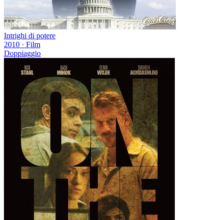
Intrighi di potere
2010
·
Film
Doppiaggio