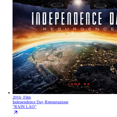
2016
·
Film
Independence Day Rigenerazione
"
RAIN LAO
"