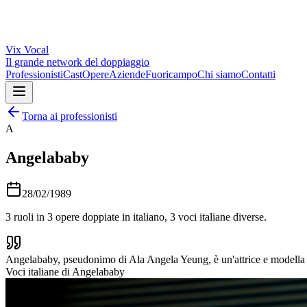
Vix
Vocal
Il grande network del doppiaggio
Professionisti
Cast
Opere
Aziende
Fuoricampo
Chi siamo
Contatti
Torna ai professionisti
A
Angelababy
28/02/1989
3
ruoli in
3
opere doppiate in italiano,
3
voci italiane diverse.
Angelababy, pseudonimo di Ala Angela Yeung, è un'attrice e modella 
Voci italiane di
Angelababy