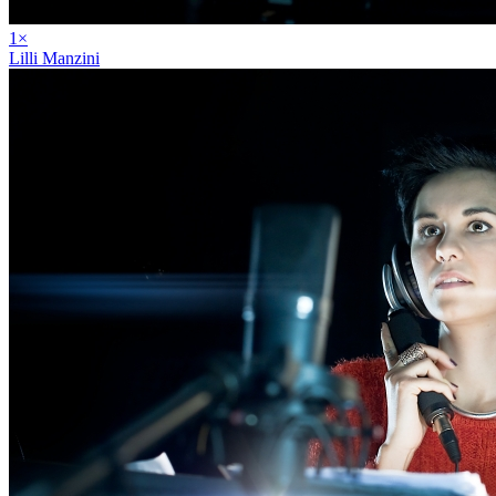
1
×
Lilli Manzini