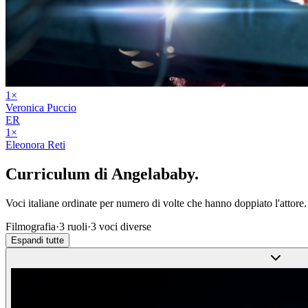
1
×
Veronica Puccio
ER
1
×
Eleonora Reti
Curriculum di
Angelababy
.
Voci italiane ordinate per numero di volte che hanno doppiato l'attore.
Filmografia
·
3
ruoli
·
3
voci diverse
Espandi tutte