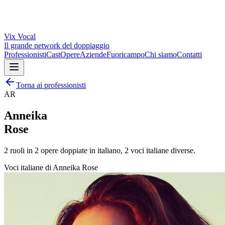
Vix
Vocal
Il grande network del doppiaggio
Professionisti
Cast
Opere
Aziende
Fuoricampo
Chi siamo
Contatti
Torna ai professionisti
AR
Anneika
Rose
2
ruoli in
2
opere doppiate in italiano,
2
voci italiane diverse.
Voci italiane di
Anneika Rose