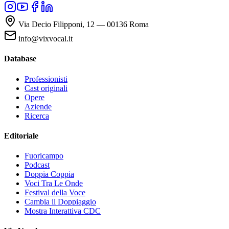
Via Decio Filipponi, 12 — 00136 Roma
info@vixvocal.it
Database
Professionisti
Cast originali
Opere
Aziende
Ricerca
Editoriale
Fuoricampo
Podcast
Doppia Coppia
Voci Tra Le Onde
Festival della Voce
Cambia il Doppiaggio
Mostra Interattiva CDC