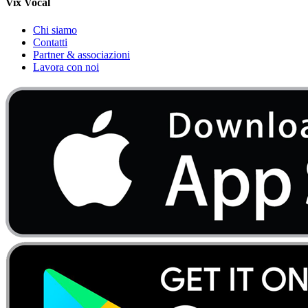
Vix Vocal
Chi siamo
Contatti
Partner & associazioni
Lavora con noi