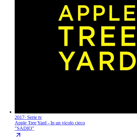
2017
·
Serie tv
Apple Tree Yard - In un vicolo cieco
"
SADIQ
"