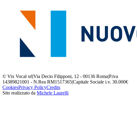
© Vix Vocal srl
|
Via Decio Filipponi, 12 - 00136 Roma
|
P.iva
14389821001 - N.Rea RM1517365
|
Capitale Sociale i.v. 30.000€
Cookies
Privacy Policy
Credits
Sito realizzato da
Michele Laurelli