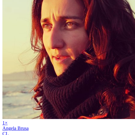
1
×
Angela Brusa
CL