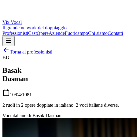
Vix
Vocal
Il grande network del doppiaggio
Professionisti
Cast
Opere
Aziende
Fuoricampo
Chi siamo
Contatti
Torna ai professionisti
BD
Basak
Dasman
10/04/1981
2
ruoli in
2
opere doppiate in italiano,
2
voci italiane diverse.
Voci italiane di
Basak Dasman