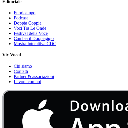
Editoriale
Fuoricampo
Podcast
Doppia Coppia
Voci Tra Le Onde
Festival della Voce
Cambia il Doppiaggio
Mostra Interattiva CDC
Vix Vocal
Chi siamo
Contatti
Partner & associazioni
Lavora con noi