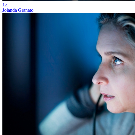
1
×
Jolanda Granato