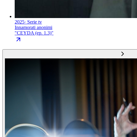
2025
·
Serie tv
Innamorati anonimi
"
CEYDA (ep. 1.3)
"