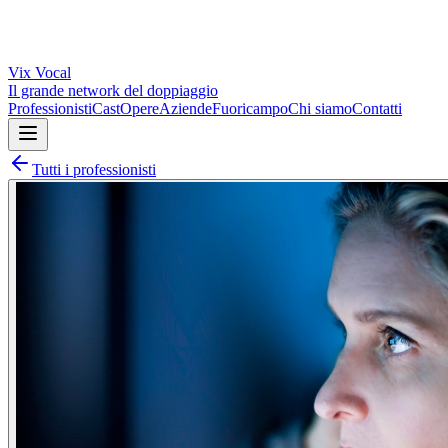
Vix
Vocal
Il grande network del doppiaggio
Professionisti
Cast
Opere
Aziende
Fuoricampo
Chi siamo
Contatti
Tutti i professionisti