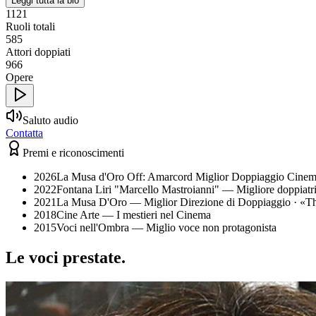
Leggi tutta la bio
1121
Ruoli totali
585
Attori doppiati
966
Opere
Saluto audio
Contatta
Premi e riconoscimenti
2026
La Musa d'Oro Off: Amarcord Miglior Doppiaggio Cine
2022
Fontana Liri "Marcello Mastroianni" — Migliore doppiatr
2021
La Musa D'Oro — Miglior Direzione di Doppiaggio
· «
T
2018
Cine Arte — I mestieri nel Cinema
2015
Voci nell'Ombra — Miglio voce non protagonista
Le voci
prestate
.