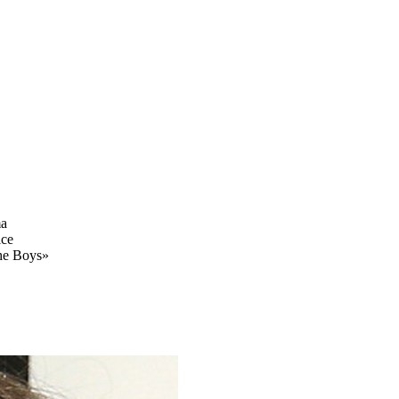
ma
ice
he Boys
»