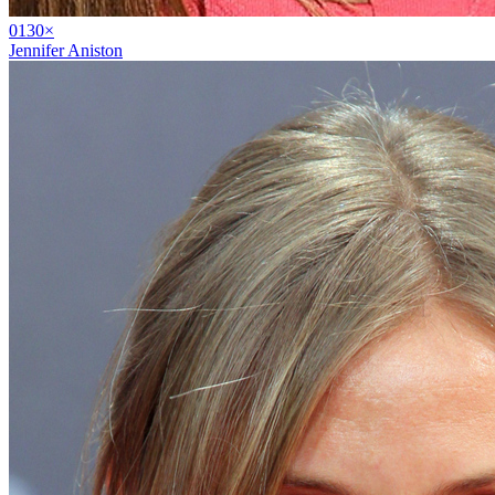
01
30
×
Jennifer Aniston