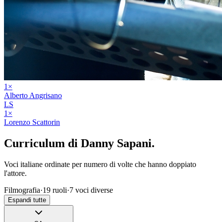
1
×
Alberto Angrisano
LS
1
×
Lorenzo Scattorin
Curriculum di
Danny Sapani
.
Voci italiane ordinate per numero di volte che hanno doppiato
l'attore.
Filmografia
·
19
ruoli
·
7
voci diverse
Espandi tutte