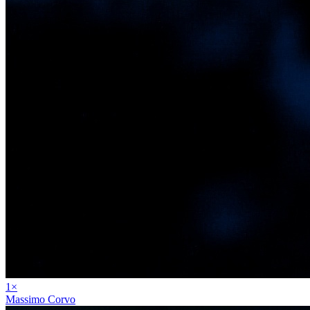
1
×
Massimo Corvo