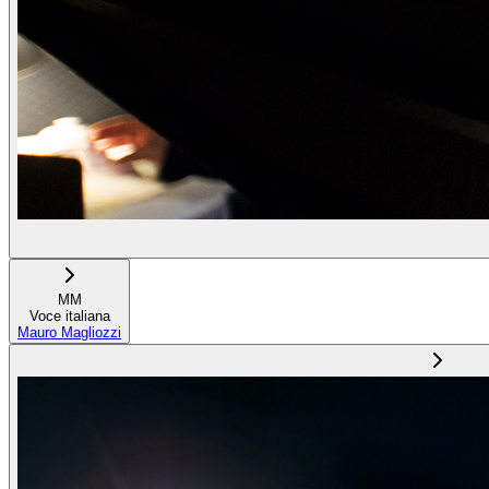
MM
Voce italiana
Mauro Magliozzi