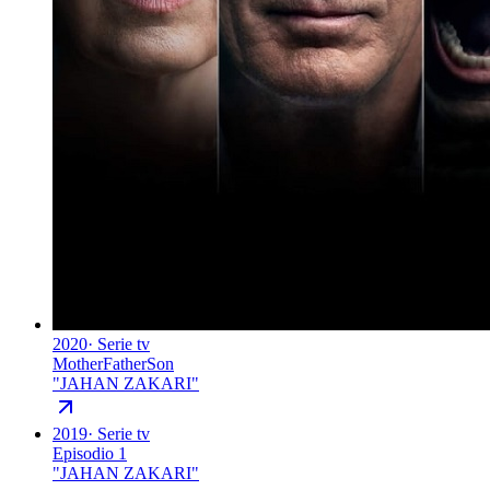
2020
·
Serie tv
MotherFatherSon
"
JAHAN ZAKARI
"
2019
·
Serie tv
Episodio 1
"
JAHAN ZAKARI
"