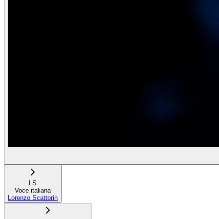
LS
Voce italiana
Lorenzo Scattorin