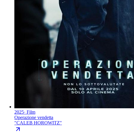
2025
·
Film
Operazione vendetta
"
CALEB HOROWITZ
"