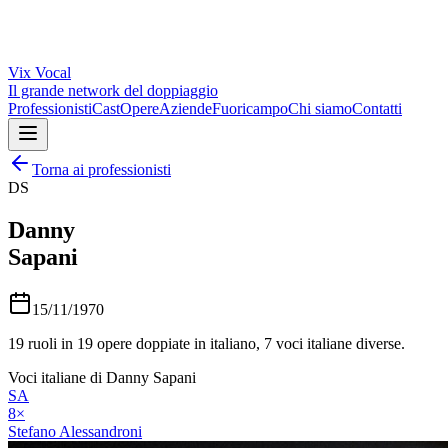
Vix
Vocal
Il grande network del doppiaggio
Professionisti
Cast
Opere
Aziende
Fuoricampo
Chi siamo
Contatti
Torna ai professionisti
DS
Danny
Sapani
15/11/1970
19
ruoli in
19
opere doppiate in italiano,
7
voci italiane diverse.
Voci italiane di
Danny Sapani
SA
8
×
Stefano Alessandroni