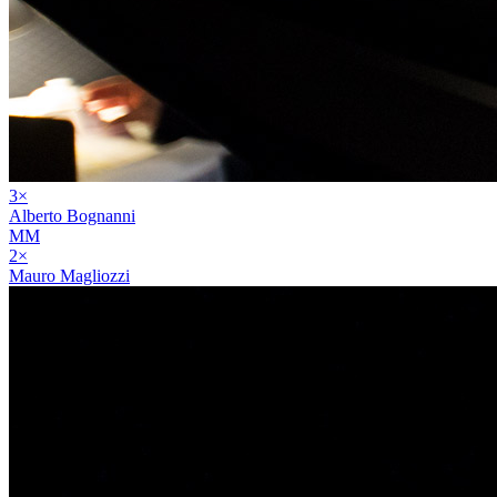
3
×
Alberto Bognanni
MM
2
×
Mauro Magliozzi