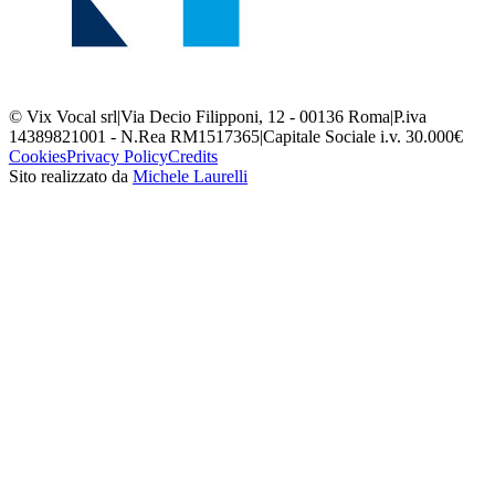
© Vix Vocal srl
|
Via Decio Filipponi, 12 - 00136 Roma
|
P.iva
14389821001 - N.Rea RM1517365
|
Capitale Sociale i.v. 30.000€
Cookies
Privacy Policy
Credits
Sito realizzato da
Michele Laurelli