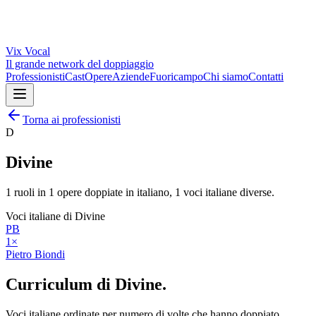
Vix
Vocal
Il grande network del doppiaggio
Professionisti
Cast
Opere
Aziende
Fuoricampo
Chi siamo
Contatti
Torna ai professionisti
D
Divine
1
ruoli in
1
opere doppiate in italiano,
1
voci italiane diverse.
Voci italiane di
Divine
PB
1
×
Pietro Biondi
Curriculum di
Divine
.
Voci italiane ordinate per numero di volte che hanno doppiato