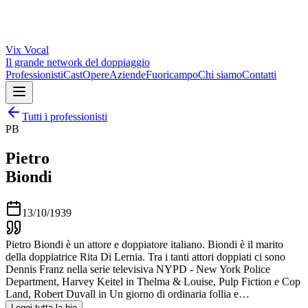
Vix
Vocal
Il grande network del doppiaggio
Professionisti
Cast
Opere
Aziende
Fuoricampo
Chi siamo
Contatti
Tutti i professionisti
PB
Pietro
Biondi
13/10/1939
Pietro Biondi è un attore e doppiatore italiano. Biondi è il marito
della doppiatrice Rita Di Lernia. Tra i tanti attori doppiati ci sono
Dennis Franz nella serie televisiva NYPD - New York Police
Department, Harvey Keitel in Thelma & Louise, Pulp Fiction e Cop
Land, Robert Duvall in Un giorno di ordinaria follia e…
Leggi tutta la bio