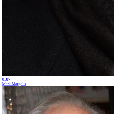
01
8
×
Mark Margolis