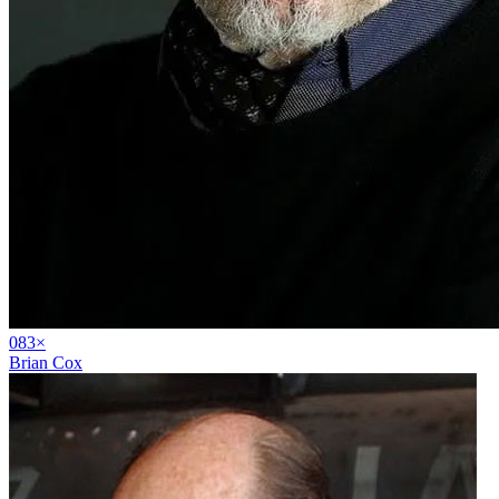
08
3
×
Brian Cox