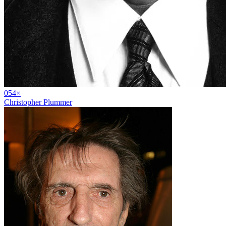
05
4
×
Christopher Plummer