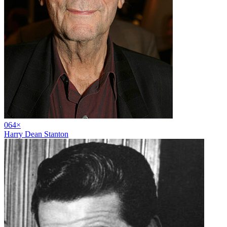
06
4
×
Harry Dean Stanton