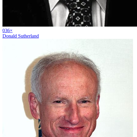
03
6
×
Donald Sutherland