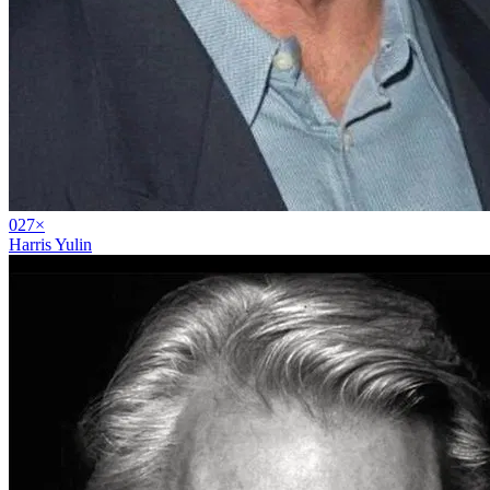
02
7
×
Harris Yulin