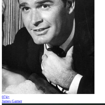
07
4
×
James Garner