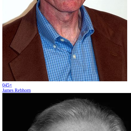
04
5
×
James Rebhorn