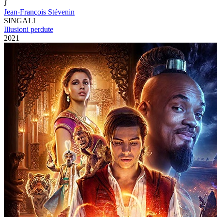
J
Jean-François Stévenin
SINGALI
Illusioni perdute
2021