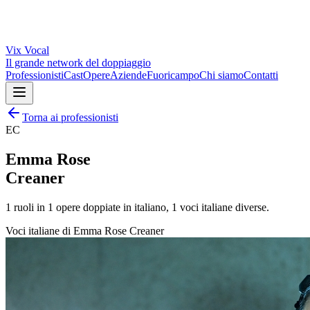
Vix
Vocal
Il grande network del doppiaggio
Professionisti
Cast
Opere
Aziende
Fuoricampo
Chi siamo
Contatti
Torna ai professionisti
EC
Emma Rose
Creaner
1
ruoli in
1
opere doppiate in italiano,
1
voci italiane diverse.
Voci italiane di
Emma Rose Creaner