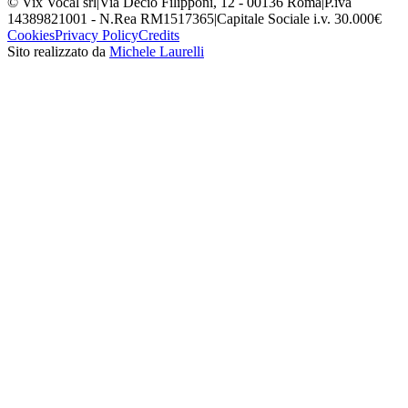
© Vix Vocal srl
|
Via Decio Filipponi, 12 - 00136 Roma
|
P.iva
14389821001 - N.Rea RM1517365
|
Capitale Sociale i.v. 30.000€
Cookies
Privacy Policy
Credits
Sito realizzato da
Michele Laurelli