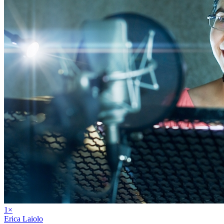
1
×
Erica Laiolo