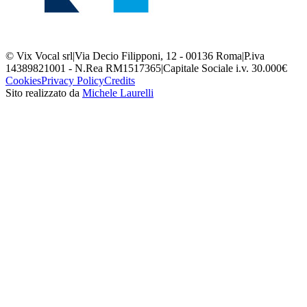
© Vix Vocal srl
|
Via Decio Filipponi, 12 - 00136 Roma
|
P.iva
14389821001 - N.Rea RM1517365
|
Capitale Sociale i.v. 30.000€
Cookies
Privacy Policy
Credits
Sito realizzato da
Michele Laurelli