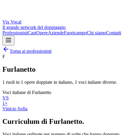
Vix
Vocal
Il grande network del doppiaggio
Professionisti
Cast
Opere
Aziende
Fuoricampo
Chi siamo
Contatti
Torna ai professionisti
F
Furlanetto
1
ruoli in
1
opere doppiate in italiano,
1
voci italiane diverse.
Voci italiane di
Furlanetto
VS
1
×
Vinicio Sofia
Curriculum di
Furlanetto
.
Voci italiane ordinate per numero di volte che hanno doppiato