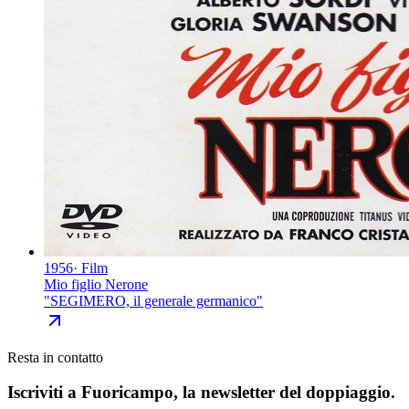
1956
·
Film
Mio figlio Nerone
"
SEGIMERO, il generale germanico
"
Resta in contatto
Iscriviti a
Fuoricampo
, la newsletter del doppiaggio.