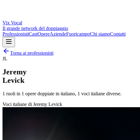
Vix
Vocal
Il grande network del doppiaggio
Professionisti
Cast
Opere
Aziende
Fuoricampo
Chi siamo
Contatti
Torna ai professionisti
JL
Jeremy
Levick
1
ruoli in
1
opere doppiate in italiano,
1
voci italiane diverse.
Voci italiane di
Jeremy Levick