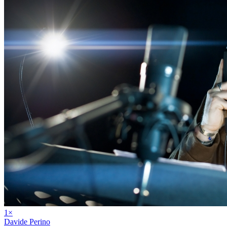
1
×
Davide Perino