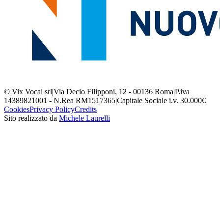
© Vix Vocal srl
|
Via Decio Filipponi, 12 - 00136 Roma
|
P.iva
14389821001 - N.Rea RM1517365
|
Capitale Sociale i.v. 30.000€
Cookies
Privacy Policy
Credits
Sito realizzato da
Michele Laurelli