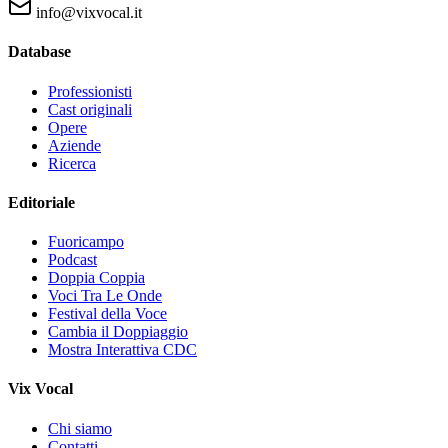
info@vixvocal.it
Database
Professionisti
Cast originali
Opere
Aziende
Ricerca
Editoriale
Fuoricampo
Podcast
Doppia Coppia
Voci Tra Le Onde
Festival della Voce
Cambia il Doppiaggio
Mostra Interattiva CDC
Vix Vocal
Chi siamo
Contatti