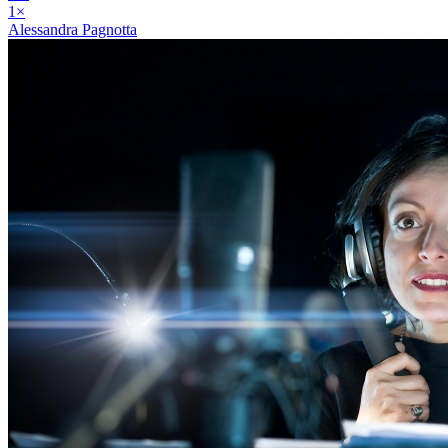
1
×
Alessandra Pagnotta