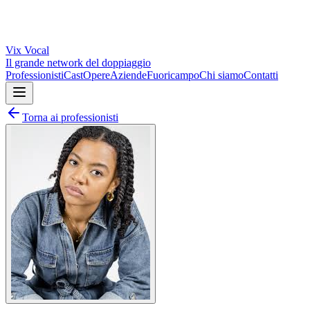
Vix
Vocal
Il grande network del doppiaggio
Professionisti
Cast
Opere
Aziende
Fuoricampo
Chi siamo
Contatti
Torna ai professionisti