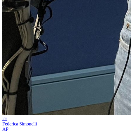
2
×
Federica Simonelli
AP