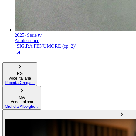
2025
·
Serie tv
Adolescence
"
SIG.RA FENUMORE (ep. 2)
"
RG
Voce italiana
Roberta Greganti
MA
Voce italiana
Michela Alborghetti