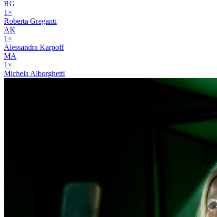
RG
1
×
Roberta Greganti
AK
1
×
Alessandra Karpoff
MA
1
×
Michela Alborghetti