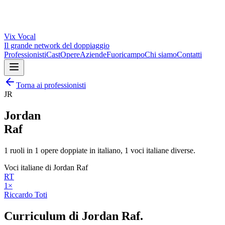
Vix
Vocal
Il grande network del doppiaggio
Professionisti
Cast
Opere
Aziende
Fuoricampo
Chi siamo
Contatti
Torna ai professionisti
JR
Jordan
Raf
1
ruoli in
1
opere doppiate in italiano,
1
voci italiane diverse.
Voci italiane di
Jordan Raf
RT
1
×
Riccardo Toti
Curriculum di
Jordan Raf
.