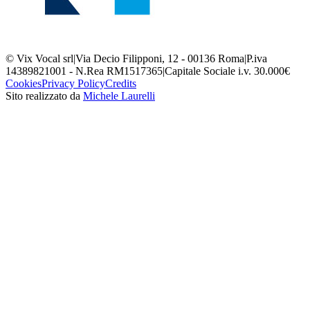
© Vix Vocal srl
|
Via Decio Filipponi, 12 - 00136 Roma
|
P.iva
14389821001 - N.Rea RM1517365
|
Capitale Sociale i.v. 30.000€
Cookies
Privacy Policy
Credits
Sito realizzato da
Michele Laurelli