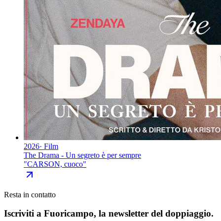
2026
·
Film
The Drama - Un segreto è per sempre
"
CARSON, cuoco
"
Resta in contatto
Iscriviti a
Fuoricampo
, la newsletter del doppiaggio.