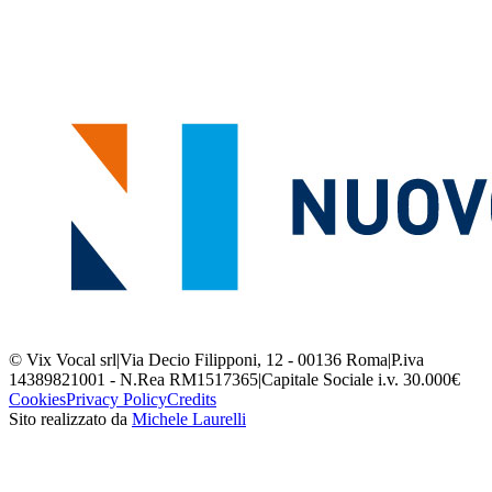
© Vix Vocal srl
|
Via Decio Filipponi, 12 - 00136 Roma
|
P.iva
14389821001 - N.Rea RM1517365
|
Capitale Sociale i.v. 30.000€
Cookies
Privacy Policy
Credits
Sito realizzato da
Michele Laurelli