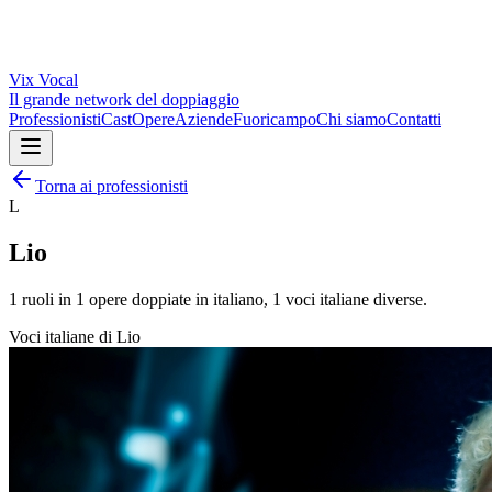
Vix
Vocal
Il grande network del doppiaggio
Professionisti
Cast
Opere
Aziende
Fuoricampo
Chi siamo
Contatti
Torna ai professionisti
L
Lio
1
ruoli in
1
opere doppiate in italiano,
1
voci italiane diverse.
Voci italiane di
Lio