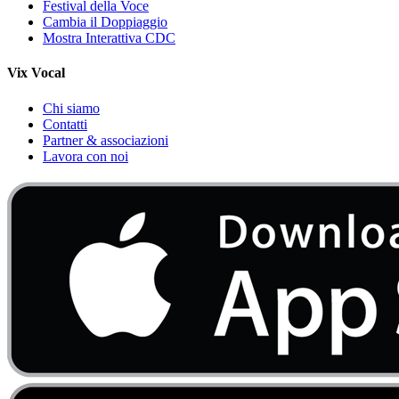
Festival della Voce
Cambia il Doppiaggio
Mostra Interattiva CDC
Vix Vocal
Chi siamo
Contatti
Partner & associazioni
Lavora con noi