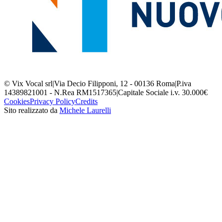
© Vix Vocal srl
|
Via Decio Filipponi, 12 - 00136 Roma
|
P.iva
14389821001 - N.Rea RM1517365
|
Capitale Sociale i.v. 30.000€
Cookies
Privacy Policy
Credits
Sito realizzato da
Michele Laurelli