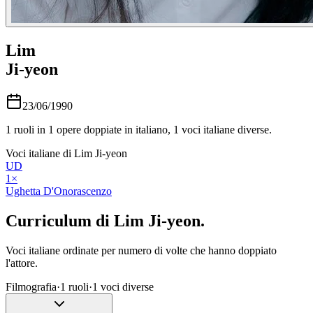
Lim
Ji-yeon
23/06/1990
1
ruoli in
1
opere doppiate in italiano,
1
voci italiane diverse.
Voci italiane di
Lim Ji-yeon
UD
1
×
Ughetta D'Onorascenzo
Curriculum di
Lim Ji-yeon
.
Voci italiane ordinate per numero di volte che hanno doppiato
l'attore.
Filmografia
·
1
ruoli
·
1
voci diverse