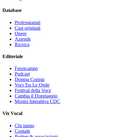
Database
Professionisti
Cast originali
Opere
Aziende
Ricerca
Editoriale
Fuoricampo
Podcast
Doppia Coppia
Voci Tra Le Onde
Festival della Voce
Cambia il Doppiaggio
Mostra Interattiva CDC
Vix Vocal
Chi siamo
Contatti
Partner & associazioni