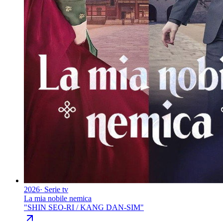
2026
·
Serie tv
La mia nobile nemica
"
SHIN SEO-RI / KANG DAN-SIM
"