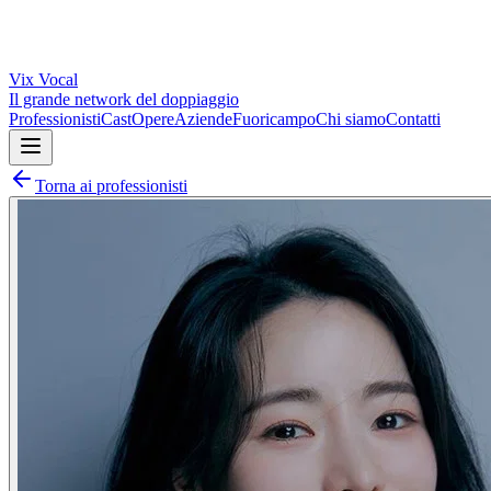
Vix
Vocal
Il grande network del doppiaggio
Professionisti
Cast
Opere
Aziende
Fuoricampo
Chi siamo
Contatti
Torna ai professionisti