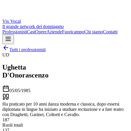
Vix
Vocal
Il grande network del doppiaggio
Professionisti
Cast
Opere
Aziende
Fuoricampo
Chi siamo
Contatti
Tutti i professionisti
UD
Ughetta
D'Onorascenzo
05/05/1985
Ha praticato per 10 anni danza moderna e classica, dopo essersi
diplomata in lingue ha iniziato a studiare recitazione e a fare teatro
con Draghetti, Garinei, Coltorti e Cavallo.
187
Ruoli totali
137