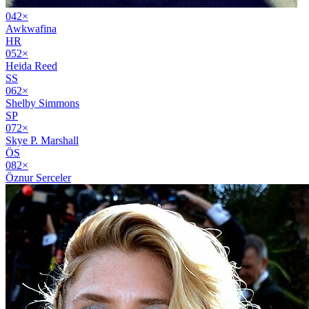
04
2
×
Awkwafina
HR
05
2
×
Heida Reed
SS
06
2
×
Shelby Simmons
SP
07
2
×
Skye P. Marshall
ÖS
08
2
×
Öznur Serceler