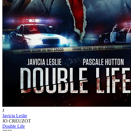
J
Javicia Leslie
JO CREUZOT
Double Life