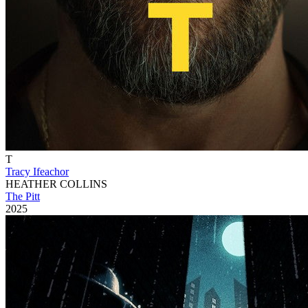
T
Tracy Ifeachor
HEATHER COLLINS
The Pitt
2025