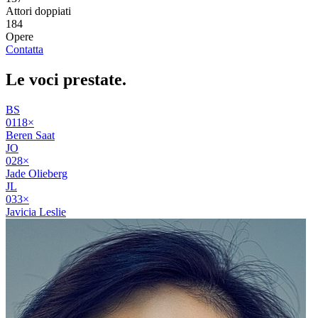
Attori doppiati
184
Opere
Contatta
Le voci
prestate
.
BS
01
18
×
Beren Saat
JO
02
8
×
Jade Olieberg
JL
03
3
×
Javicia Leslie