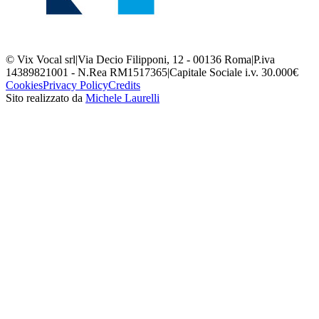
© Vix Vocal srl
|
Via Decio Filipponi, 12 - 00136 Roma
|
P.iva
14389821001 - N.Rea RM1517365
|
Capitale Sociale i.v. 30.000€
Cookies
Privacy Policy
Credits
Sito realizzato da
Michele Laurelli