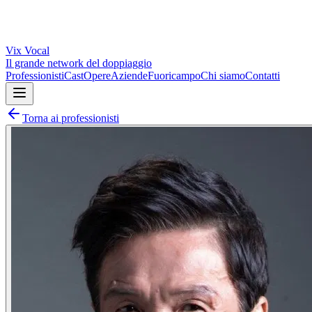
Vix
Vocal
Il grande network del doppiaggio
Professionisti
Cast
Opere
Aziende
Fuoricampo
Chi siamo
Contatti
Torna ai professionisti