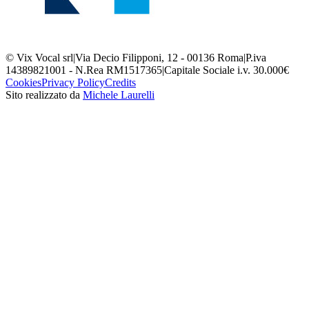
© Vix Vocal srl
|
Via Decio Filipponi, 12 - 00136 Roma
|
P.iva
14389821001 - N.Rea RM1517365
|
Capitale Sociale i.v. 30.000€
Cookies
Privacy Policy
Credits
Sito realizzato da
Michele Laurelli