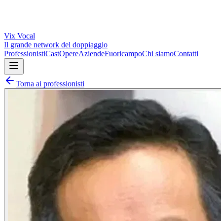
Vix
Vocal
Il grande network del doppiaggio
Professionisti
Cast
Opere
Aziende
Fuoricampo
Chi siamo
Contatti
Torna ai professionisti